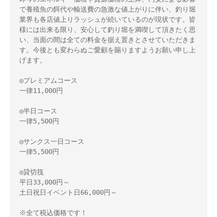
で養殖魚の餌代や輸送費の急激な値上がりに伴い、釣り堀
業界も各店値上りラッシュが続いているのが現状です。皆
様には出来る限り、安心して釣り堀を満喫して頂きたく思
い、当面の間は全ての料金を据え置きとさせていただきま
す。今後とも変わらぬご愛顧を賜りますようお願い申し上
げます。 

◎プレミアムコース 

一律11,000円 

◎半日コース 

一律5,500円 

◎サンクス一日コース 

一律5,500円 

◎貸切筏 

平日33,000円～ 

土日祝日イベント日66,000円～ 

※全て税込価格です！ 
