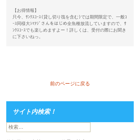
【お得情報】 

只今、ｻﾝｸｽｺｰｽ(貸し切り筏を含む)では期間限定で、一般ｺ
ｰｽ同様大ｼﾏｱｼﾞさんをはじめ全魚種放流していますので、ｻ
ﾝｸｽｺｰｽでも楽しめますよー！詳しくは、受付の際にお聞き
に下さいねっ。
前のページに戻る
サイト内検索！
検
索: