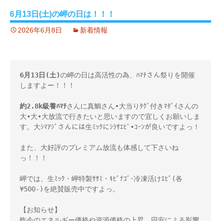
6月13日(土)の岬の日は！！！
2026年6月8日
新着情報
6月13日(土)
の岬の日は高活性の為、ﾊﾏﾁさん祭りを開催
しますよー！！！ 

約2.8k級養ﾊﾏﾁ
さんに真鯛さん•大当りﾀｸﾞ付きﾏﾀﾞｲさんの
大•大•大放流で行きたいと思いますので宜しくお願いしま
す。大ｼﾏｱｼﾞさんには生ﾐｯｸにｼﾗｻｴﾋﾞ•ｺｰﾝが良いですよっ！ 

また、大好評のプレミアム放流も体感して下さいね
っ！！！ 

岬では、生ﾐｯｸ・岬特製ｻｻﾐ・ｷﾋﾞﾅｺﾞ･冷凍活けｴﾋﾞ(各
¥500-)を絶賛販売中ですよっ。 

【お知らせ】 

昨今のエネルギー価格や資源価格の上昇、円安による影響