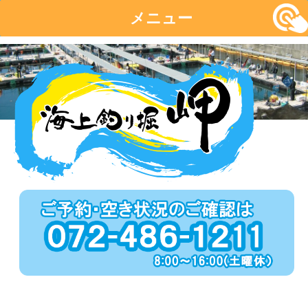
メニュー
コ
ン
テ
ン
ツ
へ
移
動