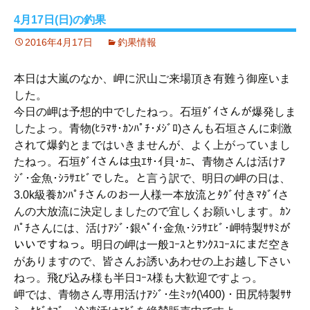
4月17日(日)の釣果
2016年4月17日
釣果情報
本日は大嵐のなか、岬に沢山ご来場頂き有難う御座いま
した。
今日の岬は予想的中でしたねっ。石垣ﾀﾞｲさんが爆発しま
したよっ。青物(ﾋﾗﾏｻ･ｶﾝﾊﾟﾁ･ﾒｼﾞﾛ)さんも石垣さんに刺激
されて爆釣とまではいきませんが、よく上がっていまし
たねっ。石垣ﾀﾞｲさんは虫ｴｻ･ｲ貝･ｶﾆ、青物さんは活けｱ
ｼﾞ･金魚･ｼﾗｻｴﾋﾞでした。と言う訳で、明日の岬の日は、
3.0k級養ｶﾝﾊﾟﾁさんのお一人様一本放流とﾀｸﾞ付きﾏﾀﾞｲさ
んの大放流に決定しましたので宜しくお願いします。ｶﾝ
ﾊﾟﾁさんには、活けｱｼﾞ･銀ﾍﾟｲ･金魚･ｼﾗｻｴﾋﾞ･岬特製ｻｻﾐが
いいですねっ。明日の岬は一般ｺｰｽとｻﾝｸｽｺｰｽにまだ空き
がありますので、皆さんお誘いあわせの上お越し下さい
ねっ。飛び込み様も半日ｺｰｽ様も大歓迎ですよっ。
岬では、青物さん専用活けｱｼﾞ･生ﾐｯｸ(\400)・田尻特製ｻｻ