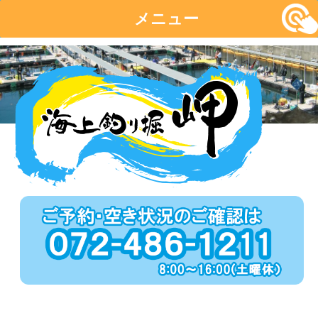
メニュー
コ
ン
テ
ン
ツ
へ
移
動