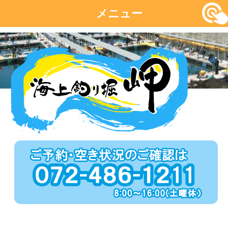
メニュー
コ
ン
テ
ン
ツ
へ
移
動