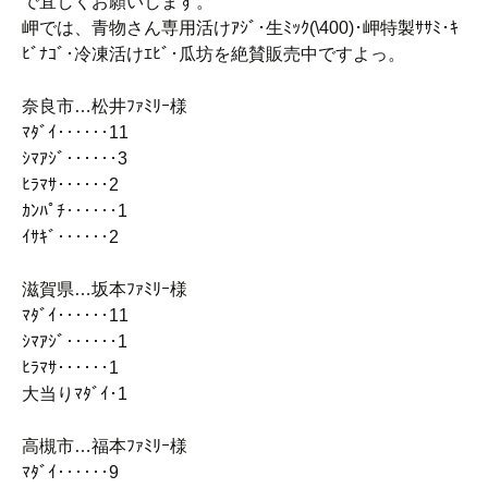
で宜しくお願いします。
岬では、青物さん専用活けｱｼﾞ･生ﾐｯｸ(\400)･岬特製ｻｻﾐ･ｷ
ﾋﾞﾅｺﾞ･冷凍活けｴﾋﾞ･瓜坊を絶賛販売中ですよっ。
奈良市…松井ﾌｧﾐﾘｰ様
ﾏﾀﾞｲ‥‥‥11
ｼﾏｱｼﾞ‥‥‥3
ﾋﾗﾏｻ‥‥‥2
ｶﾝﾊﾟﾁ‥‥‥1
ｲｻｷﾞ‥‥‥2
滋賀県…坂本ﾌｧﾐﾘｰ様
ﾏﾀﾞｲ‥‥‥11
ｼﾏｱｼﾞ‥‥‥1
ﾋﾗﾏｻ‥‥‥1
大当りﾏﾀﾞｲ･1
高槻市…福本ﾌｧﾐﾘｰ様
ﾏﾀﾞｲ‥‥‥9