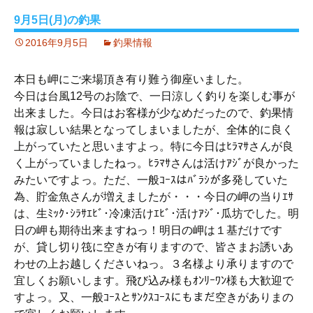
9月5日(月)の釣果
2016年9月5日
釣果情報
本日も岬にご来場頂き有り難う御座いました。
今日は台風12号のお陰で、一日涼しく釣りを楽しむ事が
出来ました。今日はお客様が少なめだったので、釣果情
報は寂しい結果となってしまいましたが、全体的に良く
上がっていたと思いますよっ。特に今日はﾋﾗﾏｻさんが良
く上がっていましたねっ。ﾋﾗﾏｻさんは活けｱｼﾞが良かった
みたいですよっ。ただ、一般ｺｰｽはﾊﾞﾗｼが多発していた
為、貯金魚さんが増えましたが・・・今日の岬の当りｴｻ
は、生ﾐｯｸ･ｼﾗｻｴﾋﾞ･冷凍活けｴﾋﾞ･活けｱｼﾞ･瓜坊でした。明
日の岬も期待出来ますねっ！明日の岬は１基だけです
が、貸し切り筏に空きが有りますので、皆さまお誘いあ
わせの上お越しくださいねっ。３名様より承りますので
宜しくお願いします。飛び込み様もｵﾝﾘｰﾜﾝ様も大歓迎で
すよっ。又、一般ｺｰｽとｻﾝｸｽｺｰｽにもまだ空きがありまの