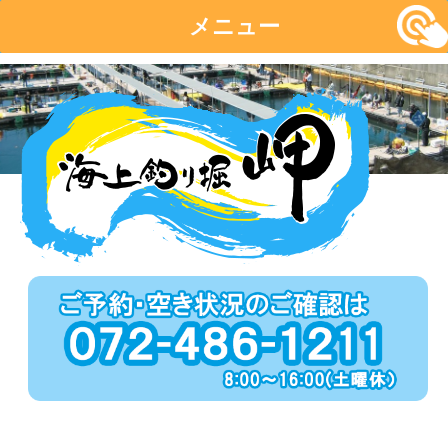
メニュー
コ
ン
テ
ン
ツ
へ
移
動