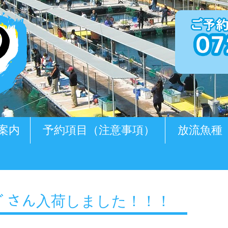
案内
予約項目（注意事項）
放流魚種
ｸﾞさん入荷しました！！！