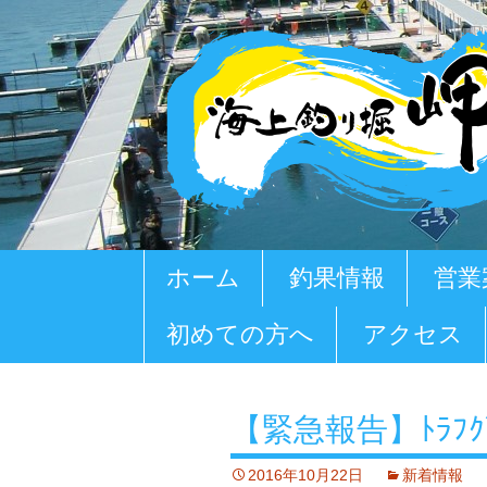
コ
ホーム
釣果情報
営業
ン
テ
初めての方へ
アクセス
ン
ツ
へ
移
【緊急報告】ﾄﾗﾌ
動
2016年10月22日
新着情報