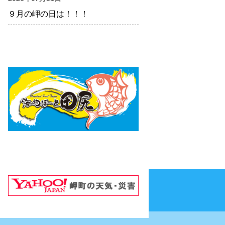
９月の岬の日は！！！