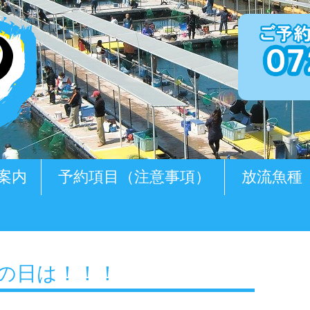
案内
予約項目（注意事項）
放流魚種
の岬の日は！！！