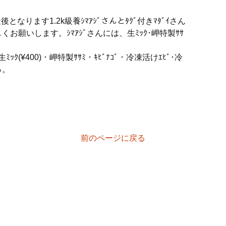
となります1.2k級養ｼﾏｱｼﾞさんとﾀｸﾞ付きﾏﾀﾞｲさん
お願いします。ｼﾏｱｼﾞさんには、生ﾐｯｸ･岬特製ｻｻ
ｸ(¥400)・岬特製ｻｻﾐ・ｷﾋﾞﾅｺﾞ・冷凍活けｴﾋﾞ･冷
っ。
前のページに戻る