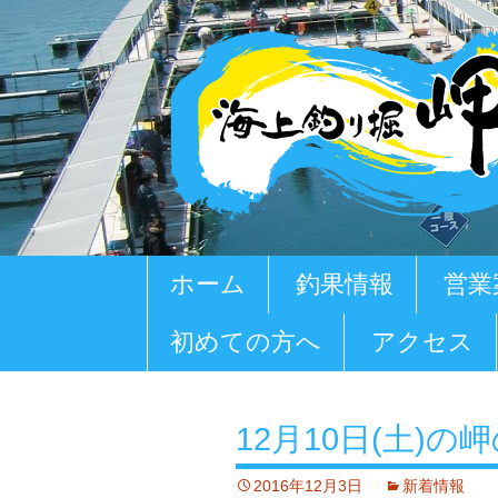
コ
ホーム
釣果情報
営業
ン
テ
初めての方へ
アクセス
ン
ツ
へ
移
12月10日(土)
動
2016年12月3日
新着情報