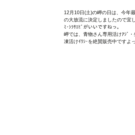
12月10日(土)の岬の日は、今年最後
の大放流に決定しましたので宜しく
ﾐ･ｼﾗｻｴﾋﾞがいいですねっ。
岬では、青物さん専用活けｱｼﾞ・生ﾐｯ
凍活けｲﾜｼ･を絶賛販売中ですよ