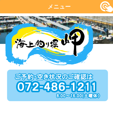
メニュー
コ
ン
テ
ン
ツ
へ
移
動