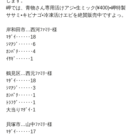
します。
岬では、青物さん専用活けアジ•生ミック(¥400)•岬特製
ササミ•キビナゴ•冷凍活けエビを絶賛販売中ですよっ。
岸和田市…西河ﾌｧﾐﾘｰ様
ﾏﾀﾞｲ‥‥‥18
ｼﾏｱｼﾞ‥‥‥6
ｶﾝﾊﾟﾁ‥‥‥4
ｲｻｷﾞ‥‥‥1
鶴見区…西元ﾌｧﾐﾘｰ様
ﾏﾀﾞｲ‥‥‥18
ｼﾏｱｼﾞ‥‥‥3
ｶﾝﾊﾟﾁ‥‥‥1
ﾄﾗﾌｸﾞ‥‥‥1
大当りﾏﾀﾞｲ･1
貝塚市…山中ﾌｧﾐﾘｰ様
ﾏﾀﾞｲ‥‥‥17