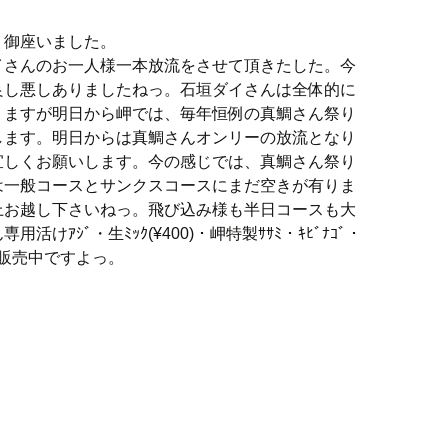
う御座いました。
イさんのお一人様一本放流をさせて頂きたした。今
良し悪しありましたねっ。石垣ダイさんは全体的に
りますが明日から岬では、毎年恒例の真鯛さん祭り
します。明日からは真鯛さんオンリーの放流となり
宜しくお願いします。今の感じでは、真鯛さん祭り
は一般コースとサンクスコースにまだ空きが有りま
上お越し下さいねっ。飛び込み様も半日コースも大
けｱｼﾞ・生ﾐｯｸ(¥400)・岬特製ｻｻﾐ・ｷﾋﾞﾅｺﾞ・
賛販売中ですよっ。