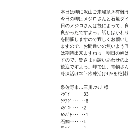
本日は岬に沢山ご来場頂き有難
今日の岬はメジロさんと石垣ダ
日のメジロさんは筏によって、
良かったですよっ。話しはかわ
を開催しますので宜しくお願い
ますので、お間違いの無いよう
は期待出来ますねっ！明日の岬
すので、皆さまお誘いあわせの
歓迎ですよっ。岬では、青物さん専用活
冷凍活けｴﾋﾞ･冷凍活けｲﾜｼを絶
泉佐野市…三川ﾌｧﾐﾘｰ様
ﾏﾀﾞｲ‥‥‥33
ｼﾏｱｼﾞ‥‥‥6
ﾒｼﾞﾛ‥‥‥2
ｶﾝﾊﾟﾁ‥‥‥1
石鯛‥‥‥1