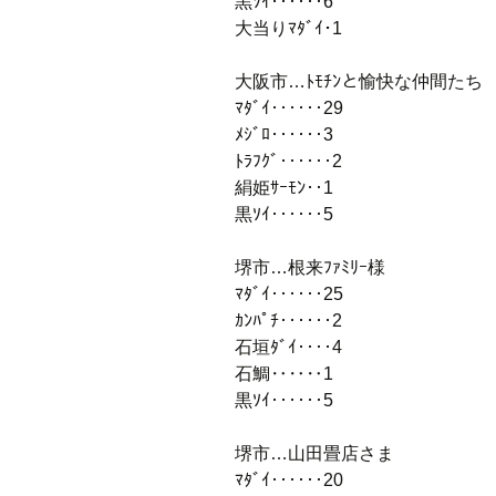
黒ｿｲ‥‥‥6
大当りﾏﾀﾞｲ･1
大阪市…ﾄﾓﾁﾝと愉快な仲間たち
ﾏﾀﾞｲ‥‥‥29
ﾒｼﾞﾛ‥‥‥3
ﾄﾗﾌｸﾞ‥‥‥2
絹姫ｻｰﾓﾝ‥1
黒ｿｲ‥‥‥5
堺市…根来ﾌｧﾐﾘｰ様
ﾏﾀﾞｲ‥‥‥25
ｶﾝﾊﾟﾁ‥‥‥2
石垣ﾀﾞｲ‥‥4
石鯛‥‥‥1
黒ｿｲ‥‥‥5
堺市…山田畳店さま
ﾏﾀﾞｲ‥‥‥20