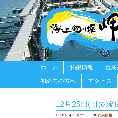
コ
ホーム
釣果情報
営業
ン
テ
初めての方へ
アクセス
ン
ツ
へ
移
12月25日(日)の
動
2016年12月25日
釣果情報