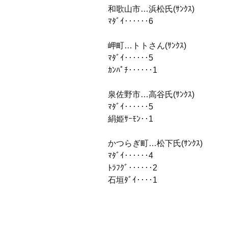
和歌山市…浜松氏(ｻﾝｸｽ)
ﾏﾀﾞｲ‥‥‥6
岬町…トトさん(ｻﾝｸｽ)
ﾏﾀﾞｲ‥‥‥5
ｶﾝﾊﾟﾁ‥‥‥1
泉佐野市…高谷氏(ｻﾝｸｽ)
ﾏﾀﾞｲ‥‥‥5
絹姫ｻｰﾓﾝ‥1
かつらぎ町…松下氏(ｻﾝｸｽ)
ﾏﾀﾞｲ‥‥‥4
ﾄﾗﾌｸﾞ‥‥‥2
石垣ﾀﾞｲ‥‥1