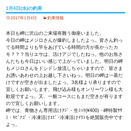
1月4日(水)の釣果
2017年1月4日
釣果情報
本日も岬に沢山のご来場有難う御座いました。
今日の岬はメジロさんが爆釣しましたよっ。皆さん釣っ
てる時間よりも竿をあげている時間の方が長かったカ
モ？？？当りエサは、活けアジでしたねっ。他のお魚さ
んたちも今日はいい感じで上がっていました。明日の岬
もメジロさんをドシドシ放流しちゃいますので、皆さま
お誘いあわせの上お越し下さいねっ。明日の岬は一基だ
けですが空きが出ましたよっ。3名様より承りますので
宜しくお願いします。飛び込み様もオンリーワン様も大
歓迎ですよっ。又、一般コースにもまだ空きが有ります
ので宜しくお願いします。
岬では、青物さん専用活けｱｼﾞ・生ﾐｯｸ(¥400)・岬特製ｻｻ
ﾐ・ｷﾋﾞﾅｺﾞ・冷凍活けｴﾋﾞ･冷凍活けｲﾜｼを絶賛販売中です
よっ。