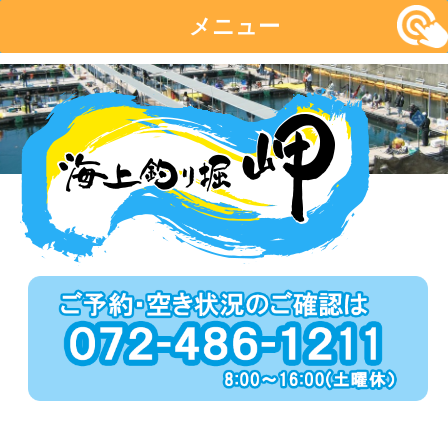
メニュー
コ
ン
テ
ン
ツ
へ
移
動