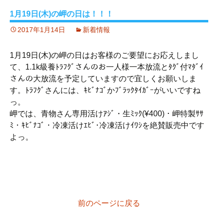
1月19日(木)の岬の日は！！！
2017年1月14日
新着情報
1月19日(木)の岬の日はお客様のご要望にお応えしまし
て、1.1k級養ﾄﾗﾌｸﾞさんのお一人様一本放流とﾀｸﾞ付ﾏﾀﾞｲ
さんの大放流を予定していますので宜しくお願いしま
す。ﾄﾗﾌｸﾞさんには、ｷﾋﾞﾅｺﾞかﾌﾞﾗｯｸﾀｲｶﾞｰがいいですね
っ。
岬では、青物さん専用活けｱｼﾞ・生ﾐｯｸ(¥400)・岬特製ｻｻ
ﾐ・ｷﾋﾞﾅｺﾞ・冷凍活けｴﾋﾞ･冷凍活けｲﾜｼを絶賛販売中です
よっ。
前のページに戻る