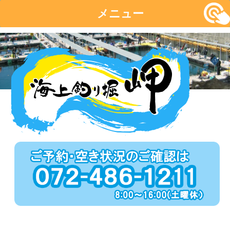
メニュー
コ
ン
テ
ン
ツ
へ
移
動