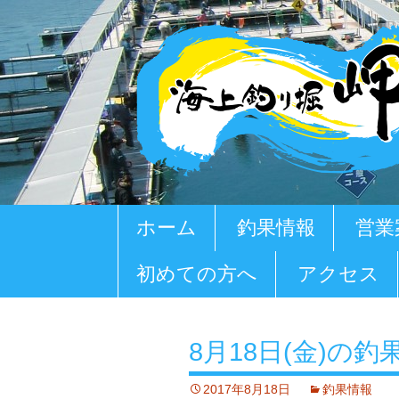
コ
ホーム
釣果情報
営業
ン
テ
初めての方へ
アクセス
ン
ツ
へ
移
8月18日(金)の釣
動
2017年8月18日
釣果情報