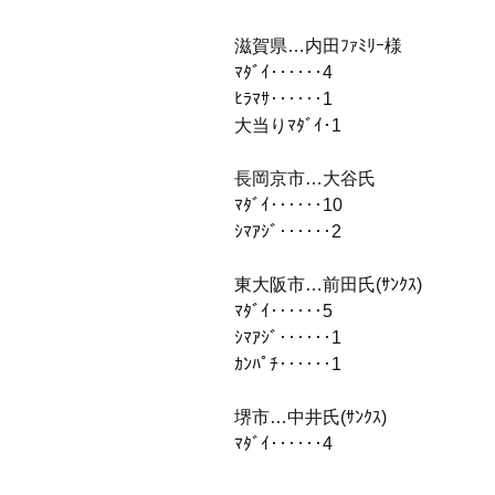
滋賀県…内田ﾌｧﾐﾘｰ様
ﾏﾀﾞｲ‥‥‥4
ﾋﾗﾏｻ‥‥‥1
大当りﾏﾀﾞｲ･1
長岡京市…大谷氏
ﾏﾀﾞｲ‥‥‥10
ｼﾏｱｼﾞ‥‥‥2
東大阪市…前田氏(ｻﾝｸｽ)
ﾏﾀﾞｲ‥‥‥5
ｼﾏｱｼﾞ‥‥‥1
ｶﾝﾊﾟﾁ‥‥‥1
堺市…中井氏(ｻﾝｸｽ)
ﾏﾀﾞｲ‥‥‥4