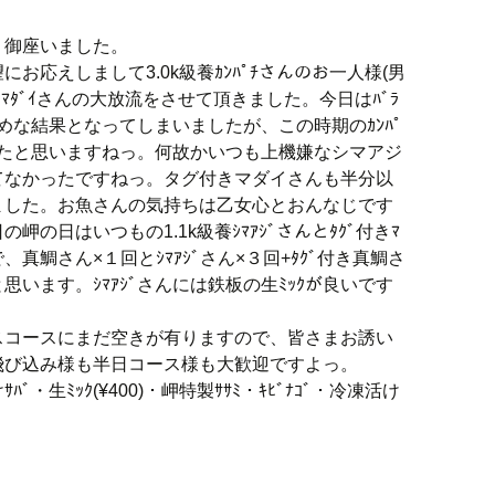
う御座いました。
お応えしまして3.0k級養ｶﾝﾊﾟﾁさんのお一人様(男
きﾏﾀﾞｲさんの大放流をさせて頂きました。今日はﾊﾞﾗ
めな結果となってしまいましたが、この時期のｶﾝﾊﾟ
れたと思いますねっ。何故かいつも上機嫌なシマアジ
てなかったですねっ。タグ付きマダイさんも半分以
ました。お魚さんの気持ちは乙女心とおんなじです
の日はいつもの1.1k級養ｼﾏｱｼﾞさんとﾀｸﾞ付きﾏ
ﾌﾟで、真鯛さん×１回とｼﾏｱｼﾞさん×３回+ﾀｸﾞ付き真鯛さ
います。ｼﾏｱｼﾞさんには鉄板の生ﾐｯｸが良いです
スコースにまだ空きが有りますので、皆さまお誘い
飛び込み様も半日コース様も大歓迎ですよっ。
ﾞ・生ﾐｯｸ(¥400)・岬特製ｻｻﾐ・ｷﾋﾞﾅｺﾞ・冷凍活け