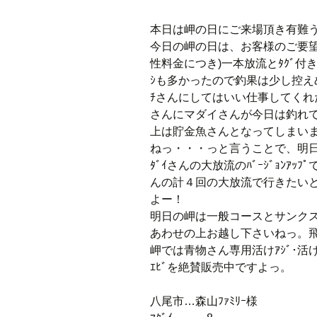
本日は岬の日にご来場頂き有難
今日の岬の日は、お客様のご要望に
性料金につき)一本放流とﾀｸﾞ付
ｼも多かったので釣果は少し控え
ﾁさんにしてはいい仕事してく
さんにマダイさんが今日は釣れ
上は貯金魚さんとなってしまい
ねっ・・・っと言うことで、明日の岬
ﾀﾞｲさんの大放流のﾊﾞｰｼﾞｮﾝｱｯ
んの計４回の大放流で行きたいと思
よー！
明日の岬は一般コースとサンク
あわせの上お越し下さいねっ。
岬では青物さん専用活けｱｼﾞ･活けｻﾊ
ｴﾋﾞを絶賛販売中ですよっ。
八尾市…森山ﾌｧﾐﾘｰ様