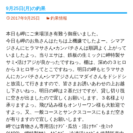
9月25日(月)の釣果
2017年9月25日
釣果情報
本日も岬にご来場頂き有難う御座いました。
今日も岬のお魚さんはたちは上機嫌でしたよー。シマア
ジさんにヒラマサさん•カンパチさんは順調よく上がって
いましたよっ。当りエサは、鉄板の生ミックに岬特製サ
サミ•活けアジが良かったですねっ。棚は、深めの３ヒロ
から３ヒロ半ってとこですねっ。明日の岬もヒラマサさ
んにカンパチさん•シマアジさんにマダイさんをドシドシ
と放流して行きますので、皆さまお誘いあわせの上お越
し下さいねっ。明日の岬は２基だけですが、貸し切り筏
に空きが出ましたので宜しくお願いします。３名様より
承りますよっ。飛び込み様もオンリーワン様も大歓迎で
すよっ。又、一般コースとサンクスコースにもまだ空き
が有りますので宜しくお願いします。
岬では青物さん専用活けｱｼﾞ･瓜坊・活けｻﾊﾞ･生ﾐｯｸ