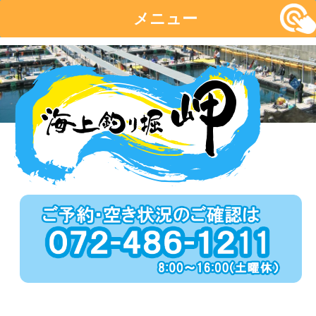
メニュー
コ
ン
テ
ン
ツ
へ
移
動