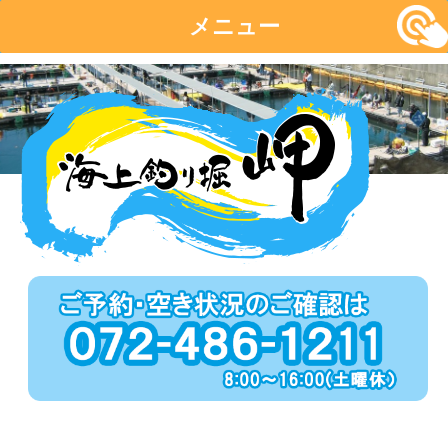
メニュー
コ
ン
テ
ン
ツ
へ
移
動