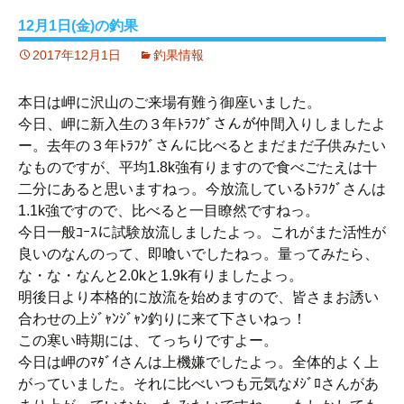
12月1日(金)の釣果
2017年12月1日
釣果情報
本日は岬に沢山のご来場有難う御座いました。
今日、岬に新入生の３年ﾄﾗﾌｸﾞさんが仲間入りしましたよ
ー。去年の３年ﾄﾗﾌｸﾞさんに比べるとまだまだ子供みたい
なものですが、平均1.8k強有りますので食べごたえは十
二分にあると思いますねっ。今放流しているﾄﾗﾌｸﾞさんは
1.1k強ですので、比べると一目瞭然ですねっ。
今日一般ｺｰｽに試験放流しましたよっ。これがまた活性が
良いのなんのって、即喰いでしたねっ。量ってみたら、
な・な・なんと2.0kと1.9k有りましたよっ。
明後日より本格的に放流を始めますので、皆さまお誘い
合わせの上ｼﾞｬﾝｼﾞｬﾝ釣りに来て下さいねっ！
この寒い時期には、てっちりですよー。
今日は岬のﾏﾀﾞｲさんは上機嫌でしたよっ。全体的よく上
がっていました。それに比べいつも元気なﾒｼﾞﾛさんがあ