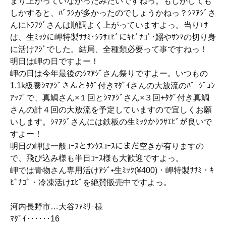
まり上がっていなかったみたいですねっ。もしかしても
しかすると、ﾊﾞﾗｼが多かったのでしょうかねっ？ｼﾏｱｼﾞさ
んにﾄﾗﾌｸﾞさんは順調よく上がっていますよっ。当りｴｻ
は、生ﾐｯｸに岬特製ｻｻﾐ･ｼﾗｻｴﾋﾞにｷﾋﾞﾅｺﾞ･鰯やｻﾝﾏの切り身
に活けｱｼﾞでした。結局、全種類必要って事ですねっ！
明日は岬の日ですよー！
岬の日は今年最後のｼﾏｱｼﾞさん祭りですよー。いつもの
1.1k級養ｼﾏｱｼﾞさんとﾀｸﾞ付きﾏﾀﾞｲさんの大放流のﾊﾞｰｼﾞｮﾝ
ｱｯﾌﾟで、真鯛さん×１回とｼﾏｱｼﾞさん×３回+ﾀｸﾞ付き真鯛
さんの計４回の大放流を予定していますので宜しくお願
いします。ｼﾏｱｼﾞさんには鉄板の生ﾐｯｸかｼﾗｻｴﾋﾞが良いで
すよー！
明日の岬は一般ｺｰｽとｻﾝｸｽｺｰｽにまだ空きが有りますの
で、飛び込み様も半日ｺｰｽ様も大歓迎ですよっ。
岬では青物さん専用活けｱｼﾞ•生ﾐｯｸ(¥400)・岬特製ｻｻﾐ・ｷ
ﾋﾞﾅｺﾞ・冷凍活けｴﾋﾞを絶賛販売中ですよっ。
河内長野市…大谷ﾌｧﾐﾘｰ様
ﾏﾀﾞｲ‥‥‥16