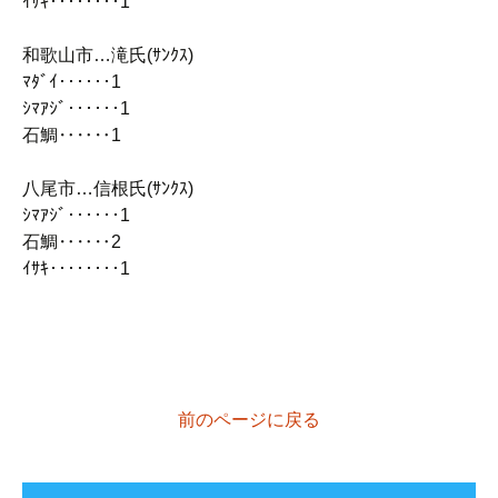
ｲｻｷ‥‥‥‥1
和歌山市…滝氏(ｻﾝｸｽ)
ﾏﾀﾞｲ‥‥‥1
ｼﾏｱｼﾞ‥‥‥1
石鯛‥‥‥1
八尾市…信根氏(ｻﾝｸｽ)
ｼﾏｱｼﾞ‥‥‥1
石鯛‥‥‥2
ｲｻｷ‥‥‥‥1
前のページに戻る