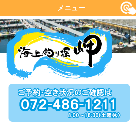
メニュー
コ
ン
テ
ン
ツ
へ
移
動