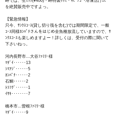
岬では、生ﾐｯｸ(¥400)・岬特製ｻｻﾐ・ｷﾋﾞﾅｺﾞ･冷凍活けｴﾋﾞ
を絶賛販売中ですよっ。
【緊急情報】
只今、ｻﾝｸｽｺｰｽ(貸し切り筏を含む)では期間限定で、一般
ｺｰｽ同様ｶﾝﾊﾟﾁさんをはじめ全魚種放流していますので、ｻ
ﾝｸｽｺｰｽも楽しめますよー！詳しくは、受付の際に聞いて
下さいねっ。
河内長野市…大谷ﾌｧﾐﾘｰ様
ﾏﾀﾞｲ‥‥‥13
ｼﾏｱｼﾞ‥‥‥5
ｶﾝﾊﾟﾁ‥‥‥2
石鯛‥‥‥2
ﾄﾗﾌｸﾞ‥‥‥1
ｲｻｷ‥‥‥‥7
橋本市…曽根ﾌｧﾐﾘｰ様
ﾏﾀﾞｲ‥‥‥9