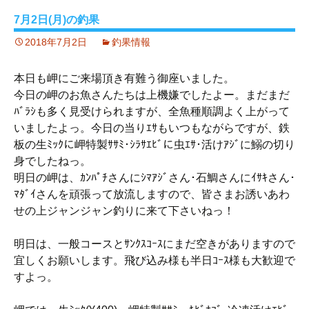
7月2日(月)の釣果
2018年7月2日
釣果情報
本日も岬にご来場頂き有難う御座いました。
今日の岬のお魚さんたちは上機嫌でしたよー。まだまだ
ﾊﾞﾗｼも多く見受けられますが、全魚種順調よく上がって
いましたよっ。今日の当りｴｻもいつもながらですが、鉄
板の生ﾐｯｸに岬特製ｻｻﾐ･ｼﾗｻｴﾋﾞに虫ｴｻ･活けｱｼﾞに鰯の切り
身でしたねっ。
明日の岬は、ｶﾝﾊﾟﾁさんにｼﾏｱｼﾞさん･石鯛さんにｲｻｷさん･
ﾏﾀﾞｲさんを頑張って放流しますので、皆さまお誘いあわ
せの上ジャンジャン釣りに来て下さいねっ！
明日は、一般コースとｻﾝｸｽｺｰｽにまだ空きがありますので
宜しくお願いします。飛び込み様も半日ｺｰｽ様も大歓迎で
すよっ。