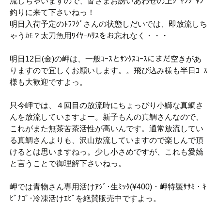
流しちゃいますので、皆さまお誘いあわせの上ｼﾞｬﾝｼﾞｬﾝ
釣りに来て下さいねっ！
明日入荷予定のﾄﾗﾌｸﾞさんの状態しだいでは、即放流しち
ゃうｶﾓ？太刀魚用ﾜｲﾔｰﾊﾘｽをお忘れなく・・・
明日12日(金)の岬は、一般ｺｰｽとｻﾝｸｽｺｰｽにまだ空きがあ
りますので宜しくお願いします。。飛び込み様も半日ｺｰｽ
様も大歓迎ですよっ。
只今岬では、４回目の放流時にちょっぴり小鰤な真鯛さ
んを放流していますよー。新子もんの真鯛さんなので、
これがまた無茶苦茶活性が高いんです。通常放流してい
る真鯛さんよりも、沢山放流していますので楽しんで頂
けるとは思いますねっ。少し小さめですが、これも愛嬌
と言うことで御理解下さいねっ。
岬では青物さん専用活けｱｼﾞ･生ﾐｯｸ(¥400)・岬特製ｻｻﾐ・ｷ
ﾋﾞﾅｺﾞ･冷凍活けｴﾋﾞを絶賛販売中ですよっ。