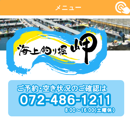
メニュー
コ
ン
テ
ン
ツ
へ
移
動