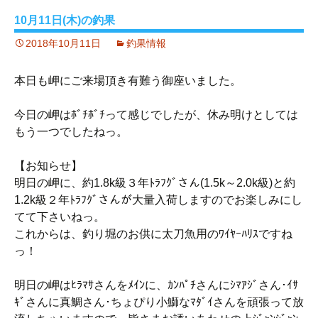
10月11日(木)の釣果
2018年10月11日
釣果情報
本日も岬にご来場頂き有難う御座いました。
今日の岬はﾎﾞﾁﾎﾞﾁって感じでしたが、休み明けとしては
もう一つでしたねっ。
【お知らせ】
明日の岬に、約1.8k級３年ﾄﾗﾌｸﾞさん(1.5k～2.0k級)と約
1.2k級２年ﾄﾗﾌｸﾞさんが大量入荷しますのでお楽しみにし
てて下さいねっ。
これからは、釣り堀のお供に太刀魚用のﾜｲﾔｰﾊﾘｽですね
っ！
明日の岬はﾋﾗﾏｻさんをﾒｲﾝに、ｶﾝﾊﾟﾁさんにｼﾏｱｼﾞさん･ｲｻ
ｷﾞさんに真鯛さん･ちょぴり小鰤なﾏﾀﾞｲさんを頑張って放