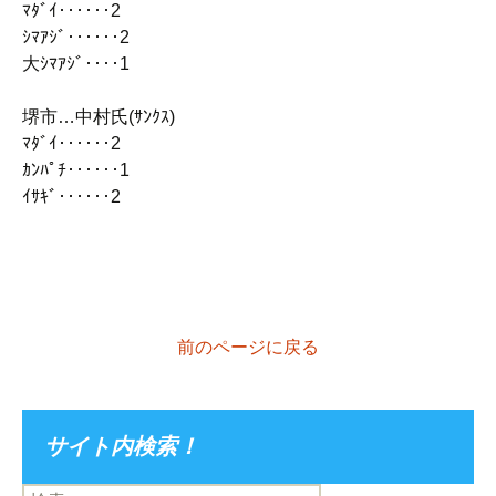
ﾏﾀﾞｲ‥‥‥2
ｼﾏｱｼﾞ‥‥‥2
大ｼﾏｱｼﾞ‥‥1
堺市…中村氏(ｻﾝｸｽ)
ﾏﾀﾞｲ‥‥‥2
ｶﾝﾊﾟﾁ‥‥‥1
ｲｻｷﾞ‥‥‥2
前のページに戻る
サイト内検索！
検