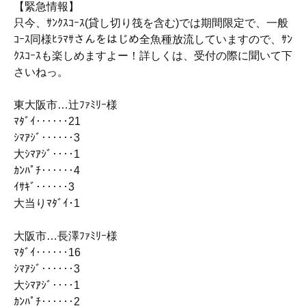
【緊急情報】
只今、ｻﾝｸｽｺｰｽ(貸し切り筏を含む)では期間限定で、一般
ｺｰｽ同様ﾋﾗﾏｻさんをはじめ全魚種放流していますので、ｻﾝ
ｸｽｺｰｽも楽しめますよー！詳しくは、受付の際に聞いて下
さいねっ。
東大阪市…辻ﾌｧﾐﾘｰ様
ﾏﾀﾞｲ‥‥‥21
ｼﾏｱｼﾞ‥‥‥3
大ｼﾏｱｼﾞ‥‥1
ｶﾝﾊﾟﾁ‥‥‥4
ｲｻｷﾞ‥‥‥3
大当りﾏﾀﾞｲ･1
大阪市…長澤ﾌｧﾐﾘｰ様
ﾏﾀﾞｲ‥‥‥16
ｼﾏｱｼﾞ‥‥‥3
大ｼﾏｱｼﾞ‥‥1
ｶﾝﾊﾟﾁ‥‥‥2