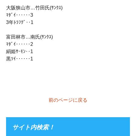
大阪狭山市…竹田氏(ｻﾝｸｽ)
ﾏﾀﾞｲ‥‥‥3
3年ﾄﾗﾌｸﾞ‥1
富田林市…南氏(ｻﾝｸｽ)
ﾏﾀﾞｲ‥‥‥2
絹姫ｻｰﾓﾝ‥1
黒ｿｲ‥‥‥1
前のページに戻る
サイト内検索！