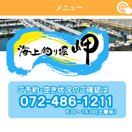
メニュー
コ
ン
テ
ン
ツ
へ
移
動