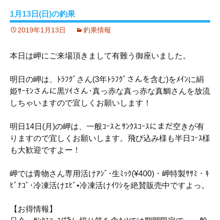
1月13日(日)の釣果
2019年1月13日
釣果情報
本日は岬にご来場頂きまして有難う御座いました。
明日の岬は、ﾄﾗﾌｸﾞさん(3年ﾄﾗﾌｸﾞさんを含む)をﾒｲﾝに絹
姫ｻｰﾓﾝさんに黒ｿｲさん･真っ赤な真っ赤な真鯛さんを放流
しちゃいますので宜しくお願いします！
明日14日(月)の岬は、一般ｺｰｽとｻﾝｸｽｺｰｽにまだ空きが有
りますので宜しくお願いします。飛び込み様も半日ｺｰｽ様
も大歓迎ですよー！
岬では青物さん専用活けｱｼﾞ･生ﾐｯｸ(¥400)・岬特製ｻｻﾐ・ｷ
ﾋﾞﾅｺﾞ･冷凍活けｴﾋﾞ•冷凍活けｲﾜｼを絶賛販売中ですよっ。
【お得情報】