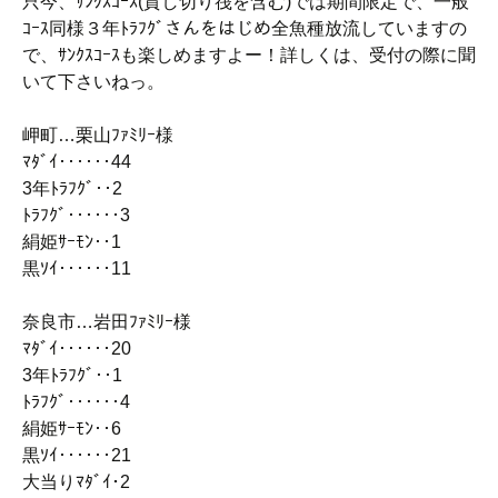
只今、ｻﾝｸｽｺｰｽ(貸し切り筏を含む)では期間限定で、一般
ｺｰｽ同様３年ﾄﾗﾌｸﾞさんをはじめ全魚種放流していますの
で、ｻﾝｸｽｺｰｽも楽しめますよー！詳しくは、受付の際に聞
いて下さいねっ。
岬町…栗山ﾌｧﾐﾘｰ様
ﾏﾀﾞｲ‥‥‥44
3年ﾄﾗﾌｸﾞ‥2
ﾄﾗﾌｸﾞ‥‥‥3
絹姫ｻｰﾓﾝ‥1
黒ｿｲ‥‥‥11
奈良市…岩田ﾌｧﾐﾘｰ様
ﾏﾀﾞｲ‥‥‥20
3年ﾄﾗﾌｸﾞ‥1
ﾄﾗﾌｸﾞ‥‥‥4
絹姫ｻｰﾓﾝ‥6
黒ｿｲ‥‥‥21
大当りﾏﾀﾞｲ･2