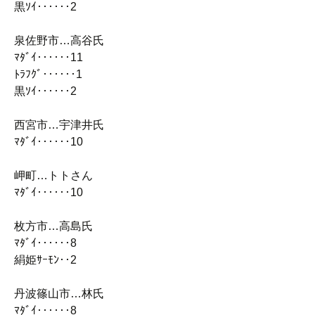
黒ｿｲ‥‥‥2
泉佐野市…高谷氏
ﾏﾀﾞｲ‥‥‥11
ﾄﾗﾌｸﾞ‥‥‥1
黒ｿｲ‥‥‥2
西宮市…宇津井氏
ﾏﾀﾞｲ‥‥‥10
岬町…トトさん
ﾏﾀﾞｲ‥‥‥10
枚方市…高島氏
ﾏﾀﾞｲ‥‥‥8
絹姫ｻｰﾓﾝ‥2
丹波篠山市…林氏
ﾏﾀﾞｲ‥‥‥8