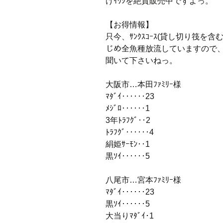
けｲﾜｼを絶賛販売中ですよっ。
【お得情報】
只今、ｻﾝｸｽｺｰｽ(貸し切り筏を含
じめ全魚種放流していますので、ｻ
聞いて下さいねっ。
大阪市…本田ﾌｧﾐﾘｰ様
ﾏﾀﾞｲ‥‥‥23
ﾒｼﾞﾛ‥‥‥1
3年ﾄﾗﾌｸﾞ‥2
ﾄﾗﾌｸﾞ‥‥‥4
絹姫ｻｰﾓﾝ‥1
黒ｿｲ‥‥‥5
八尾市…宮本ﾌｧﾐﾘｰ様
ﾏﾀﾞｲ‥‥‥23
黒ｿｲ‥‥‥5
大当りﾏﾀﾞｲ･1