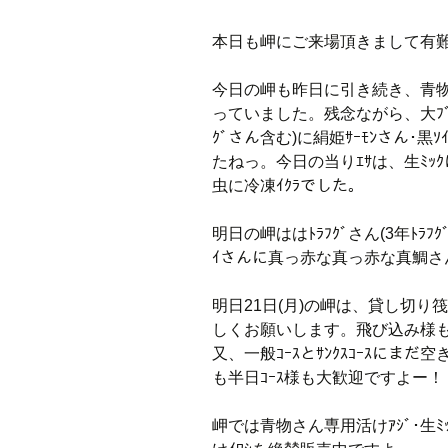
本日も岬にご来場頂きまして有
今日の岬も昨日に引き続き、青
っていました。残念ながら、大ﾌﾞﾘ
ｸﾞさん含む)に絹姫ｻｰﾓﾝさん
たねっ。今日の当りｴｻは、生ﾐｯｸに岬
虫に冷凍ｲｸﾗでした。
明日の岬ははﾄﾗﾌｸﾞさん(3年ﾄﾗﾌ
ｲさんに真っ赤な真っ赤な真鯛
明日21日(月)の岬は、貸し切
しくお願いします。飛び込み様もｵ
又、一般ｺｰｽとｻﾝｸｽｺｰｽに
も半日ｺｰｽ様も大歓迎ですよー！
岬では青物さん専用活けｱｼﾞ･生ﾐｯｸ(