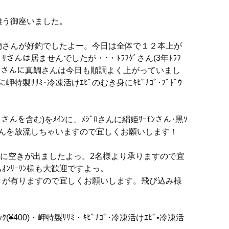
難う御座いました。
物さんが好釣でしたよー。今日は全体で１２本上が
さんは居ませんでしたが・･・ﾄﾗﾌｸﾞさん(3年ﾄﾗﾌ
･黒ｿｲさんに真鯛さんは今日も順調よく上がっていまし
特製ｻｻﾐ･冷凍活けｴﾋﾞのむき身にｷﾋﾞﾅｺﾞ･ﾌﾞﾄﾞｳ
ｸﾞさんを含む)をﾒｲﾝに、ﾒｼﾞﾛさんに絹姫ｻｰﾓﾝさん･黒ｿ
さんを放流しちゃいますので宜しくお願いします！
り筏に空きが出ましたよっ。2名様より承りますので宜
ﾝﾘｰﾜﾝ様も大歓迎ですよっ。
まだ空きが有りますので宜しくお願いします。飛び込み様
¥400)・岬特製ｻｻﾐ・ｷﾋﾞﾅｺﾞ･冷凍活けｴﾋﾞ•冷凍活