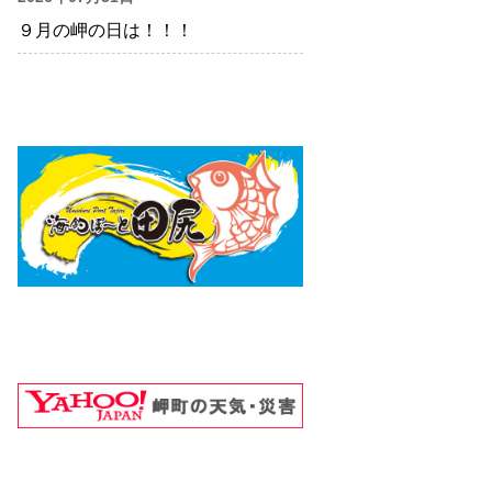
９月の岬の日は！！！