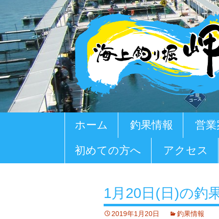
コ
ホーム
釣果情報
営業
ン
テ
初めての方へ
アクセス
ン
ツ
へ
移
1月20日(日)の釣
動
2019年1月20日
釣果情報