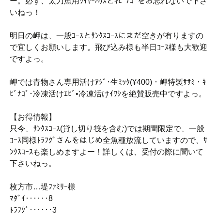
ー。必ず、太刀魚用ﾜｲﾔｰﾊﾘｽとｷﾋﾞﾅｺﾞをお忘れないで下さ
いねっ！
明日の岬は、一般ｺｰｽとｻﾝｸｽｺｰｽにまだ空きが有りますの
で宜しくお願いします。飛び込み様も半日ｺｰｽ様も大歓迎
ですよっ。
岬では青物さん専用活けｱｼﾞ･生ﾐｯｸ(¥400)・岬特製ｻｻﾐ・ｷ
ﾋﾞﾅｺﾞ･冷凍活けｴﾋﾞ•冷凍活けｲﾜｼを絶賛販売中ですよっ。
【お得情報】
只今、ｻﾝｸｽｺｰｽ(貸し切り筏を含む)では期間限定で、一般
ｺｰｽ同様ﾄﾗﾌｸﾞさんをはじめ全魚種放流していますので、ｻ
ﾝｸｽｺｰｽも楽しめますよー！詳しくは、受付の際に聞いて
下さいねっ。
枚方市…堤ﾌｧﾐﾘｰ様
ﾏﾀﾞｲ‥‥‥8
ﾄﾗﾌｸﾞ‥‥‥3