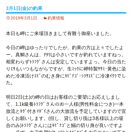
3月1日(金)の釣果
2019年3月1日
釣果情報
本日も岬にご来場頂きまして有難う御座いました。
今日の岬はゆったりでしたが、釣果の方は上々でしたよ
ー。真鯛さんは、ｱﾀﾘは小さいですが釣れていますねっ。
相変わらずﾄﾗﾌｸﾞさんは安定していますよっ。今日の当た
りｴｻもいつもながらですが、生ﾐｯｸに岬特製ｻｻﾐ･黄色に染
めた冷凍活けｴﾋﾞのむき身にｷﾋﾞﾅｺﾞ･ｼﾗｻｴﾋﾞに冷凍ｲｸﾗでし
た。
明日2日(土)の岬の日はお客様のご要望にお応えしまし
て、1.1k級養ﾄﾗﾌｸﾞさんのお一人様(男性料金につき)一本
放流とﾀｸﾞ付きﾏﾀﾞｲさんの大放流を予定していますので宜
しくお願いします。(但し、貸し切り筏は3名様以上の場
合のみ)ﾄﾗﾌｸﾞさんにはｷﾋﾞﾅｺﾞと鰯の切り身が良いですよ