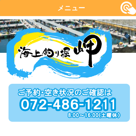
メニュー
コ
ン
テ
ン
ツ
へ
移
動