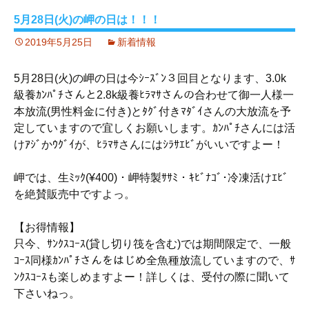
5月28日(火)の岬の日は！！！
2019年5月25日
新着情報
5月28日(火)の岬の日は今ｼｰｽﾞﾝ３回目となります、3.0k
級養ｶﾝﾊﾟﾁさんと2.8k級養ﾋﾗﾏｻさんの合わせて御一人様一
本放流(男性料金に付き)とﾀｸﾞ付きﾏﾀﾞｲさんの大放流を予
定していますので宜しくお願いします。ｶﾝﾊﾟﾁさんには活
けｱｼﾞかｳｸﾞｲが、ﾋﾗﾏｻさんにはｼﾗｻｴﾋﾞがいいですよー！
岬では、生ﾐｯｸ(¥400)・岬特製ｻｻﾐ・ｷﾋﾞﾅｺﾞ･冷凍活けｴﾋﾞ
を絶賛販売中ですよっ。
【お得情報】
只今、ｻﾝｸｽｺｰｽ(貸し切り筏を含む)では期間限定で、一般
ｺｰｽ同様ｶﾝﾊﾟﾁさんをはじめ全魚種放流していますので、ｻ
ﾝｸｽｺｰｽも楽しめますよー！詳しくは、受付の際に聞いて
下さいねっ。