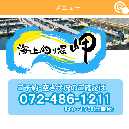
メニュー
コ
ン
テ
ン
ツ
へ
移
動