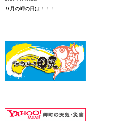
９月の岬の日は！！！