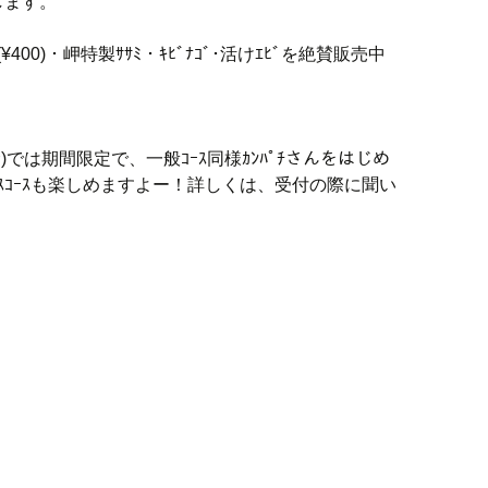
します。
(¥400)・岬特製ｻｻﾐ・ｷﾋﾞﾅｺﾞ･活けｴﾋﾞを絶賛販売中
む)では期間限定で、一般ｺｰｽ同様ｶﾝﾊﾟﾁさんをはじめ
ｽｺｰｽも楽しめますよー！詳しくは、受付の際に聞い