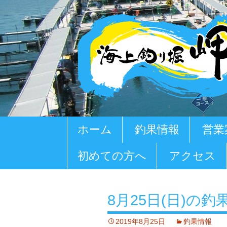
コ
ホーム
釣果情報
営業
ン
テ
初めての方へ
アクセス
ン
ツ
へ
移
8月25日(日)の釣
動
2019年8月25日
釣果情報