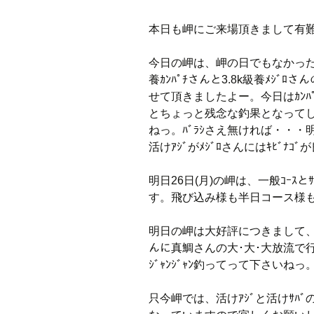
本日も岬にご来場頂きまして有
今日の岬は、岬の日でもなかった
養ｶﾝﾊﾟﾁさんと3.8k級養ﾒｼ
せて頂きましたよー。今日はｶﾝﾊﾟ
とちょっと残念な釣果となってし
ねっ。ﾊﾞﾗｼさえ無ければ・・・
活けｱｼﾞがﾒｼﾞﾛさんにはｷﾋﾞﾅ
明日26日(月)の岬は、一般ｺｰｽ
す。飛び込み様も半日コース様
明日の岬は大好評につきまして、ｶﾝﾊﾟ
んに真鯛さんの大･大･大放流で
ｼﾞｬﾝｼﾞｬﾝ釣ってって下さいねっ
只今岬では、活けｱｼﾞと活けｻﾊ