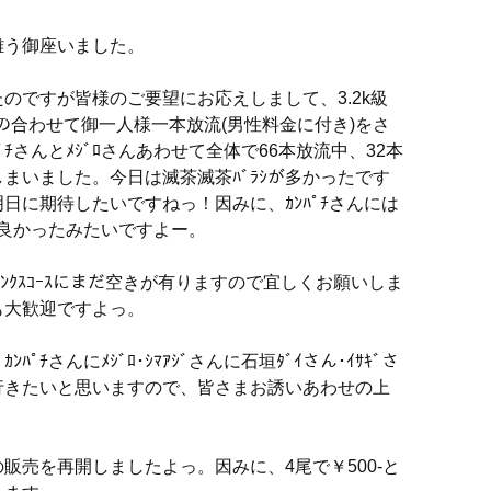
難う御座いました。
のですが皆様のご要望にお応えしまして、3.2k級
ﾞﾛさんの合わせて御一人様一本放流(男性料金に付き)をさ
ﾁさんとﾒｼﾞﾛさんあわせて全体で66本放流中、32本
まいました。今日は滅茶滅茶ﾊﾞﾗｼが多かったです
明日に期待したいですねっ！因みに、ｶﾝﾊﾟﾁさんには
ｺﾞが良かったみたいですよー。
とｻﾝｸｽｺｰｽにまだ空きが有りますので宜しくお願いしま
も大歓迎ですよっ。
ﾁさんにﾒｼﾞﾛ･ｼﾏｱｼﾞさんに石垣ﾀﾞｲさん･ｲｻｷﾞさ
行きたいと思いますので、皆さまお誘いあわせの上
。
ﾞの販売を再開しましたよっ。因みに、4尾で￥500-と