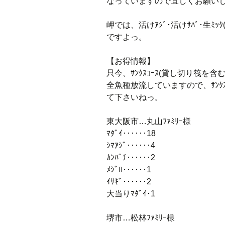
なっていますので宜しくお願い
岬では、活けｱｼﾞ･活けｻﾊﾞ･生ﾐｯｸ
ですよっ。
【お得情報】
只今、ｻﾝｸｽｺｰｽ(貸し切り筏を含
全魚種放流していますので、ｻﾝｸ
て下さいねっ。
東大阪市…丸山ﾌｧﾐﾘｰ様
ﾏﾀﾞｲ‥‥‥18
ｼﾏｱｼﾞ‥‥‥4
ｶﾝﾊﾟﾁ‥‥‥2
ﾒｼﾞﾛ‥‥‥1
ｲｻｷﾞ‥‥‥2
大当りﾏﾀﾞｲ･1
堺市…松林ﾌｧﾐﾘｰ様