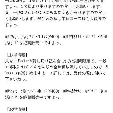
明日の岬は、1基だけですが貸し切り筏に空きが有りま
すよっ。3名様より承りますので宜しくお願いします。
又、一般ｺｰｽとｻﾝｸｽｺｰｽにもまだ空きが有りますので宜し
くお願いします。飛び込み様も半日コース様も大歓迎で
すよっ。
岬では、活けｱｼﾞ･生ﾐｯｸ(¥400)・岬特製ｻｻﾐ・ｷﾋﾞﾅｺﾞ･冷凍
活けｴﾋﾞを絶賛販売中ですよっ。
【お得情報】
只今、ｻﾝｸｽｺｰｽ(貸し切り筏を含む)では期間限定で、一般
ｺｰｽ同様ﾄﾗﾌｸﾞさんをはじめ全魚種放流していますので、ｻ
ﾝｸｽｺｰｽも楽しめますよー！詳しくは、受付の際に聞いて
下さいねっ。
岬では、活けｱｼﾞ･生ﾐｯｸ(¥400)・岬特製ｻｻﾐ・ｷﾋﾞﾅｺﾞ･冷凍
活けｴﾋﾞを絶賛販売中ですよっ。
【お得情報】