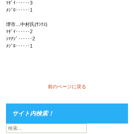
ﾏﾀﾞｲ‥‥‥3
ﾒｼﾞﾛ‥‥‥1
堺市…中村氏(ｻﾝｸｽ)
ﾏﾀﾞｲ‥‥‥2
ｼﾏｱｼﾞ‥‥‥2
ﾒｼﾞﾛ‥‥‥1
前のページに戻る
サイト内検索！
検
索: