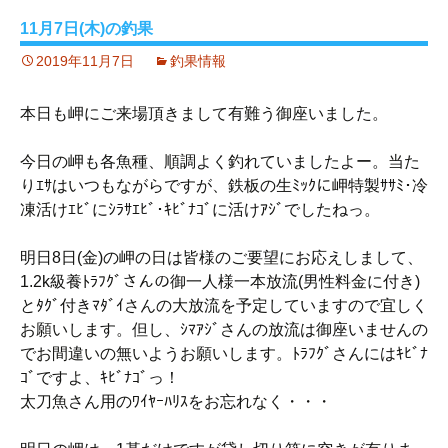
11月7日(木)の釣果
2019年11月7日
釣果情報
本日も岬にご来場頂きまして有難う御座いました。
今日の岬も各魚種、順調よく釣れていましたよー。当た
りｴｻはいつもながらですが、鉄板の生ﾐｯｸに岬特製ｻｻﾐ･冷
凍活けｴﾋﾞにｼﾗｻｴﾋﾞ･ｷﾋﾞﾅｺﾞに活けｱｼﾞでしたねっ。
明日8日(金)の岬の日は皆様のご要望にお応えしまして、
1.2k級養ﾄﾗﾌｸﾞさんの御一人様一本放流(男性料金に付き)
とﾀｸﾞ付きﾏﾀﾞｲさんの大放流を予定していますので宜しく
お願いします。但し、ｼﾏｱｼﾞさんの放流は御座いませんの
でお間違いの無いようお願いします。ﾄﾗﾌｸﾞさんにはｷﾋﾞﾅ
ｺﾞですよ、ｷﾋﾞﾅｺﾞっ！
太刀魚さん用のﾜｲﾔｰﾊﾘｽをお忘れなく・・・