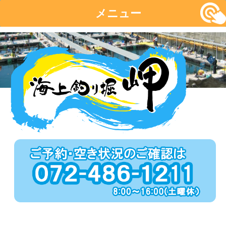
メニュー
コ
ン
テ
ン
ツ
へ
移
動