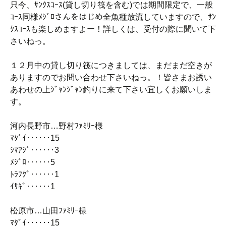
只今、ｻﾝｸｽｺｰｽ(貸し切り筏を含む)では期間限定で、一般
ｺｰｽ同様ﾒｼﾞﾛさんをはじめ全魚種放流していますので、ｻﾝ
ｸｽｺｰｽも楽しめますよー！詳しくは、受付の際に聞いて下
さいねっ。
１２月中の貸し切り筏につきましては、まだまだ空きが
ありますのでお問い合わせ下さいねっ。！皆さまお誘い
あわせの上ｼﾞｬﾝｼﾞｬﾝ釣りに来て下さい宜しくお願いしま
す。
河内長野市…野村ﾌｧﾐﾘｰ様
ﾏﾀﾞｲ‥‥‥15
ｼﾏｱｼﾞ‥‥‥3
ﾒｼﾞﾛ‥‥‥5
ﾄﾗﾌｸﾞ‥‥‥1
ｲｻｷﾞ‥‥‥1
松原市…山田ﾌｧﾐﾘｰ様
ﾏﾀﾞｲ‥‥‥15