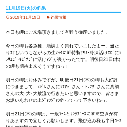
11月19日(火)の釣果
2019年11月19日
釣果情報
本日も岬にご来場頂きまして有難う御座いました。
今日の岬も各魚種、順調よく釣れていましたよー。当た
りｴｻもいつもながらの生ﾐｯｸに岬特製ｻｻﾐ･冷凍活けｴﾋﾞにｼ
ﾗｻｴﾋﾞ･ｷﾋﾞﾅｺﾞに活けｱｼﾞが良かったです。明後日21日(木)
の岬も期待出来そうですねっ！
明日の岬はお休みですが、明後日21日(木)の岬も大好評
につきまして、ﾒｼﾞﾛさんにｼﾏｱｼﾞさん・ﾄﾗﾌｸﾞさんに真鯛
さんの大･大･大放流で行きたいと思いますので、皆さま
お誘いあわせの上ｼﾞｬﾝｼﾞｬﾝ釣ってって下さいねっ。
明日21日(木)の岬は、一般ｺｰｽとｻﾝｸｽｺｰｽにまだ空きが有
りあますので宜しくお願いします。飛び込み様も半日ｺｰｽ