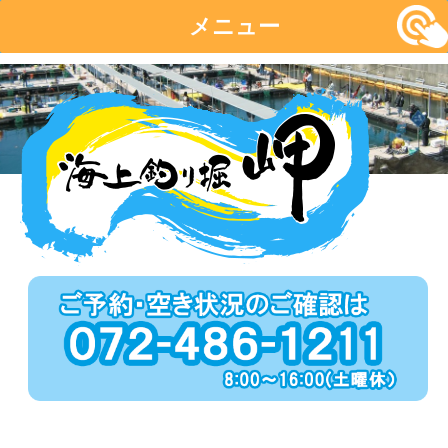
メニュー
コ
ン
テ
ン
ツ
へ
移
動