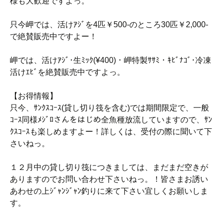
様も大歓迎ですよっ。
只今岬では、活けｱｼﾞを4匹￥500-のところ30匹￥2,000-
で絶賛販売中ですよー！
岬では、活けｱｼﾞ･生ﾐｯｸ(¥400)・岬特製ｻｻﾐ・ｷﾋﾞﾅｺﾞ･冷凍
活けｴﾋﾞを絶賛販売中ですよっ。
【お得情報】
只今、ｻﾝｸｽｺｰｽ(貸し切り筏を含む)では期間限定で、一般
ｺｰｽ同様ﾒｼﾞﾛさんをはじめ全魚種放流していますので、ｻﾝ
ｸｽｺｰｽも楽しめますよー！詳しくは、受付の際に聞いて下
さいねっ。
１２月中の貸し切り筏につきましては、まだまだ空きが
ありますのでお問い合わせ下さいねっ。！皆さまお誘い
あわせの上ｼﾞｬﾝｼﾞｬﾝ釣りに来て下さい宜しくお願いしま
す。