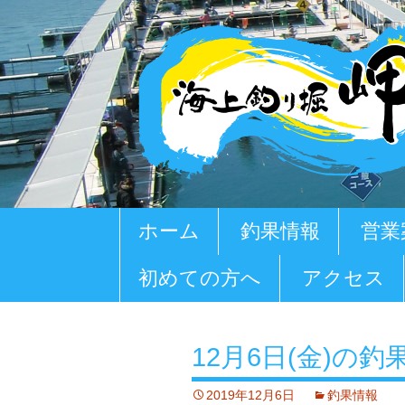
コ
ホーム
釣果情報
営業
ン
テ
初めての方へ
アクセス
ン
ツ
へ
移
12月6日(金)の釣
動
2019年12月6日
釣果情報