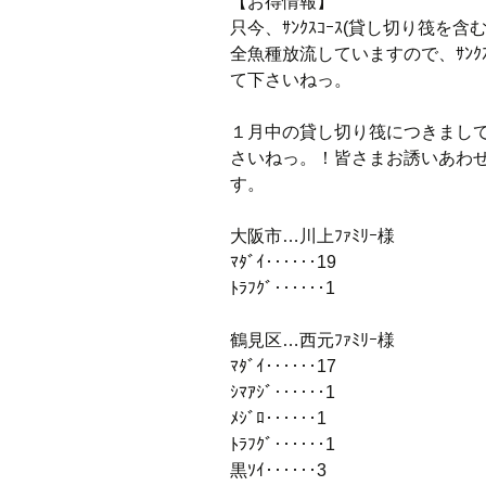
【お得情報】
只今、ｻﾝｸｽｺｰｽ(貸し切り筏を
全魚種放流していますので、ｻﾝｸ
て下さいねっ。
１月中の貸し切り筏につきまし
さいねっ。！皆さまお誘いあわせの
す。
大阪市…川上ﾌｧﾐﾘｰ様
ﾏﾀﾞｲ‥‥‥19
ﾄﾗﾌｸﾞ‥‥‥1
鶴見区…西元ﾌｧﾐﾘｰ様
ﾏﾀﾞｲ‥‥‥17
ｼﾏｱｼﾞ‥‥‥1
ﾒｼﾞﾛ‥‥‥1
ﾄﾗﾌｸﾞ‥‥‥1
黒ｿｲ‥‥‥3