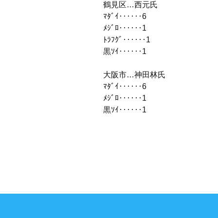
鶴見区…西元氏
ﾏﾀﾞｲ‥‥‥6
ﾒｼﾞﾛ‥‥‥1
ﾄﾗﾌｸﾞ‥‥‥1
黒ｿｲ‥‥‥1
大阪市…神田林氏
ﾏﾀﾞｲ‥‥‥6
ﾒｼﾞﾛ‥‥‥1
黒ｿｲ‥‥‥1