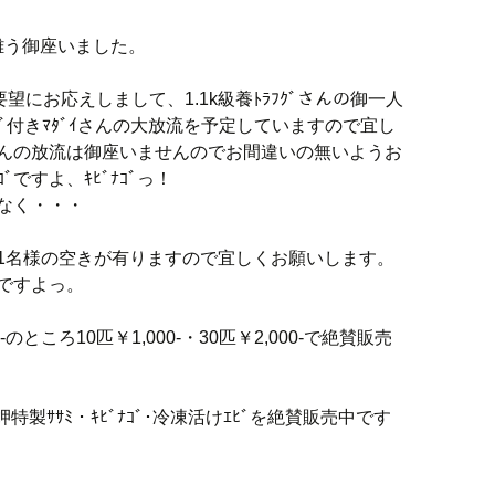
難う御座いました。
望にお応えしまして、1.1k級養ﾄﾗﾌｸﾞさんの御一人
ｸﾞ付きﾏﾀﾞｲさんの大放流を予定していますので宜し
ﾞさんの放流は御座いませんのでお間違いの無いようお
ｺﾞですよ、ｷﾋﾞﾅｺﾞっ！
れなく・・・
と1名様の空きが有りますので宜しくお願いします。
迎ですよっ。
のところ10匹￥1,000-・30匹￥2,000-で絶賛販売
・岬特製ｻｻﾐ・ｷﾋﾞﾅｺﾞ･冷凍活けｴﾋﾞを絶賛販売中です