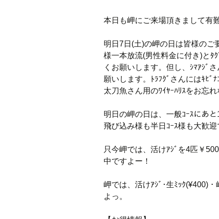
本日も岬にご来場頂きまして有
明日7日(土)の岬の日は皆様のご要
様一本放流(男性料金に付き)とﾀ
くお願いします。但し、ｼﾏｱｼ
願いします。ﾄﾗﾌｸﾞさんにはｷﾋﾞﾅ
太刀魚さん用のﾜｲﾔｰﾊﾘｽをお忘
明日の岬の日は、一般ｺｰｽにあ
飛び込み様も半日ｺｰｽ様も大歓
只今岬では、活けｱｼﾞを4匹￥500-
中ですよー！
岬では、活けｱｼﾞ･生ﾐｯｸ(¥400)
よっ。