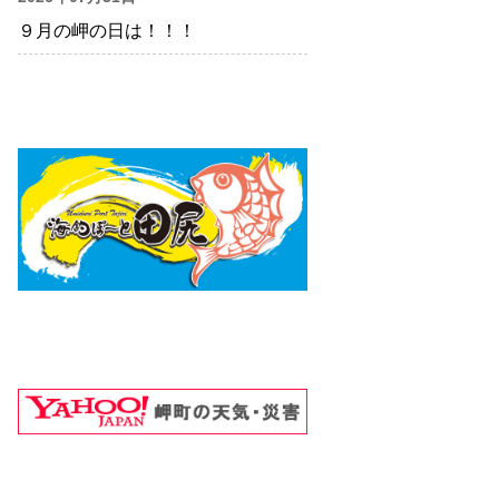
９月の岬の日は！！！