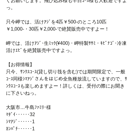
くお願いします。飛び込み様も半日ｺｰｽ様も大歓迎ですよ
っ。
只今岬では、活けｱｼﾞを4匹￥500-のところ10匹
￥1,000-・30匹￥2,000-で絶賛販売中ですよー！
岬では、活けｱｼﾞ･生ﾐｯｸ(¥400)・岬特製ｻｻﾐ・ｷﾋﾞﾅｺﾞ･冷凍
活けｴﾋﾞを絶賛販売中ですよっ。
【お得情報】
只今、ｻﾝｸｽｺｰｽ(貸し切り筏を含む)では期間限定で、一般
ｺｰｽ同様ｼﾏｱｼﾞさんをはじめ全魚種放流していますので、ｻ
ﾝｸｽｺｰｽも楽しめますよー！詳しくは、受付の際にお聞き
に下さいねっ。
大阪市…牛島ﾌｧﾐﾘｰ様
ﾏﾀﾞｲ‥‥‥32
ｼﾏｱｼﾞ‥‥‥1
ｶﾝﾊﾟﾁ‥‥‥1