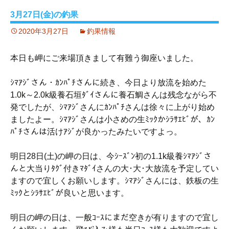
3月27日(金)の釣果
2020年3月27日
釣果情報
本日も岬にご来場頂きまして有難う御座いました。
ｼﾏｱｼﾞさん・ｶﾝﾊﾟﾁさんに続き、今日より放流を始めた
1.0k～2.0k級養石垣ﾀﾞｲさんに養石鯛さんは残念ながら不
発でしたが、ｼﾏｱｼﾞさんにｶﾝﾊﾟﾁさんは徐々に上がり始め
ましたよー。ｼﾏｱｼﾞさんは小さめの生ﾐｯｸかｼﾗｻｴﾋﾞが、ｶﾝ
ﾊﾟﾁさんは活けｱｼﾞが良かったみたいですよっ。
明日28日(土)の岬の日は、今ｼｰｽﾞﾝ初の1.1k級養ｼﾏｱｼﾞさ
んと大当りﾀｸﾞ付きﾏﾀﾞｲさんの大･大･大放流を予定してい
ますので宜しくお願いします。ｼﾏｱｼﾞさんには、鉄板の生
ﾐｯｸとｼﾗｻｴﾋﾞが良いと思います。
明日の岬の日は、一般ｺｰｽにまだ空きが有りますので宜し