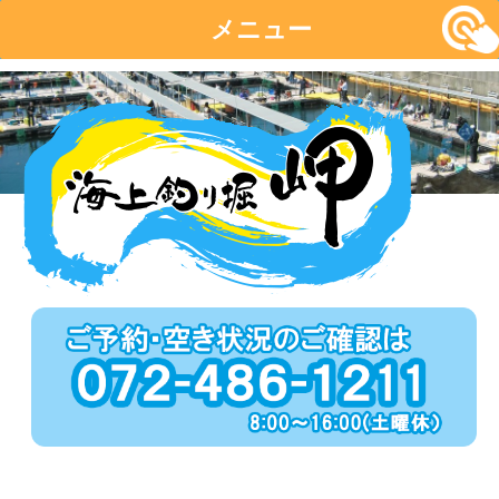
メニュー
コ
ン
テ
ン
ツ
へ
移
動