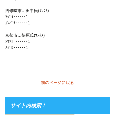
四條畷市…田中氏(ｻﾝｸｽ)
ﾏﾀﾞｲ‥‥‥1
ｶﾝﾊﾟﾁ‥‥‥1
京都市…篠原氏(ｻﾝｸｽ)
ｼﾏｱｼﾞ‥‥‥1
ﾒｼﾞﾛ‥‥‥1
前のページに戻る
サイト内検索！