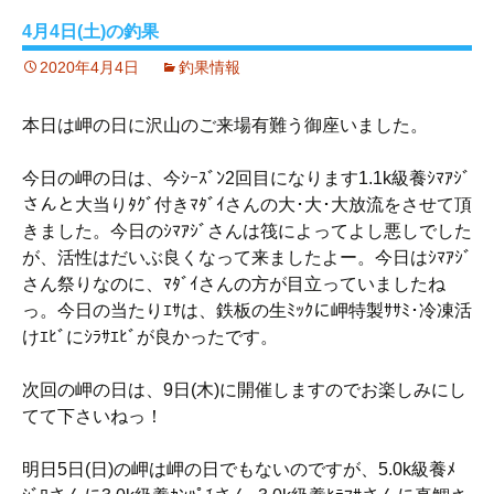
4月4日(土)の釣果
2020年4月4日
釣果情報
本日は岬の日に沢山のご来場有難う御座いました。
今日の岬の日は、今ｼｰｽﾞﾝ2回目になります1.1k級養ｼﾏｱｼﾞ
さんと大当りﾀｸﾞ付きﾏﾀﾞｲさんの大･大･大放流をさせて頂
きました。今日のｼﾏｱｼﾞさんは筏によってよし悪しでした
が、活性はだいぶ良くなって来ましたよー。今日はｼﾏｱｼﾞ
さん祭りなのに、ﾏﾀﾞｲさんの方が目立っていましたね
っ。今日の当たりｴｻは、鉄板の生ﾐｯｸに岬特製ｻｻﾐ･冷凍活
けｴﾋﾞにｼﾗｻｴﾋﾞが良かったです。
次回の岬の日は、9日(木)に開催しますのでお楽しみにし
てて下さいねっ！
明日5日(日)の岬は岬の日でもないのですが、5.0k級養ﾒ