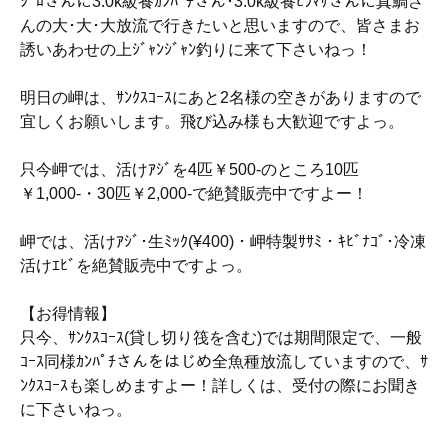
ｼﾞﾛさんに3.0k級養ｶﾝﾊﾟﾁさん･3.0k級養ﾋﾗﾏｻさんに真鯛さ
んの大･大･大放流で行きたいと思いますので、皆さまお
誘いあわせの上ｼﾞｬﾝｼﾞｬﾝ釣りに来て下さいねっ！
明日の岬は、ｻﾝｸｽｺｰｽにあと2名様の空きがありますので
宜しくお願いします。飛び込み様も大歓迎ですよっ。
只今岬では、活けｱｼﾞを4匹￥500-のところ10匹
￥1,000-・30匹￥2,000-で絶賛販売中ですよー！
岬では、活けｱｼﾞ･生ﾐｯｸ(¥400)・岬特製ｻｻﾐ・ｷﾋﾞﾅｺﾞ･冷凍
活けｴﾋﾞを絶賛販売中ですよっ。
【お得情報】
只今、ｻﾝｸｽｺｰｽ(貸し切り筏を含む)では期間限定で、一般
ｺｰｽ同様ｶﾝﾊﾟﾁさんをはじめ全魚種放流していますので、ｻ
ﾝｸｽｺｰｽも楽しめますよー！詳しくは、受付の際にお聞き
に下さいねっ。