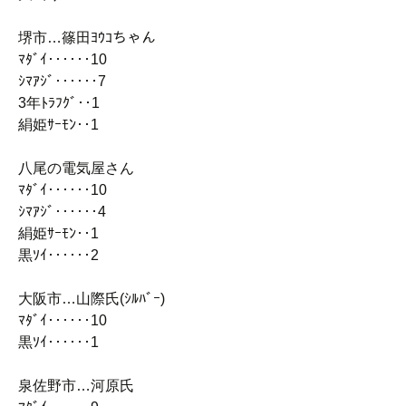
堺市…篠田ﾖｳｺちゃん
ﾏﾀﾞｲ‥‥‥10
ｼﾏｱｼﾞ‥‥‥7
3年ﾄﾗﾌｸﾞ‥1
絹姫ｻｰﾓﾝ‥1
八尾の電気屋さん
ﾏﾀﾞｲ‥‥‥10
ｼﾏｱｼﾞ‥‥‥4
絹姫ｻｰﾓﾝ‥1
黒ｿｲ‥‥‥2
大阪市…山際氏(ｼﾙﾊﾞｰ)
ﾏﾀﾞｲ‥‥‥10
黒ｿｲ‥‥‥1
泉佐野市…河原氏