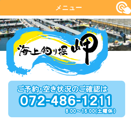
メニュー
コ
ン
テ
ン
ツ
へ
移
動