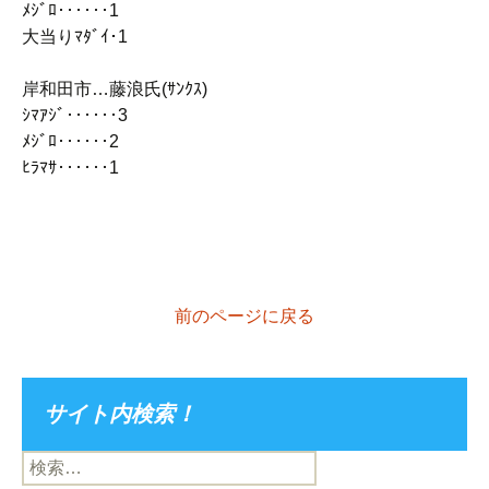
ﾒｼﾞﾛ‥‥‥1
大当りﾏﾀﾞｲ･1
岸和田市…藤浪氏(ｻﾝｸｽ)
ｼﾏｱｼﾞ‥‥‥3
ﾒｼﾞﾛ‥‥‥2
ﾋﾗﾏｻ‥‥‥1
前のページに戻る
サイト内検索！
検
索: