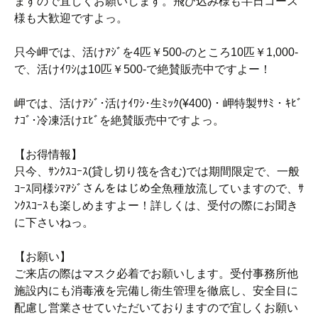
ますので宜しくお願いします。飛び込み様も半日コース
様も大歓迎ですよっ。
只今岬では、活けｱｼﾞを4匹￥500-のところ10匹￥1,000-
で、活けｲﾜｼは10匹￥500-で絶賛販売中ですよー！
岬では、活けｱｼﾞ･活けｲﾜｼ･生ﾐｯｸ(¥400)・岬特製ｻｻﾐ・ｷﾋﾞ
ﾅｺﾞ･冷凍活けｴﾋﾞを絶賛販売中ですよっ。
【お得情報】
只今、ｻﾝｸｽｺｰｽ(貸し切り筏を含む)では期間限定で、一般
ｺｰｽ同様ｼﾏｱｼﾞさんをはじめ全魚種放流していますので、ｻ
ﾝｸｽｺｰｽも楽しめますよー！詳しくは、受付の際にお聞き
に下さいねっ。
【お願い】
ご来店の際はマスク必着でお願いします。受付事務所他
施設内にも消毒液を完備し衛生管理を徹底し、安全目に
配慮し営業させていただいておりますので宜しくお願い