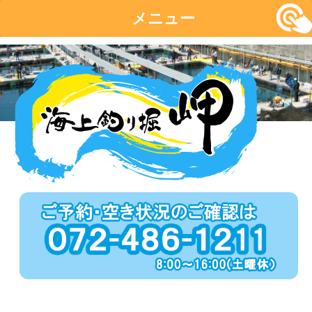
メニュー
コ
ン
テ
ン
ツ
へ
移
動