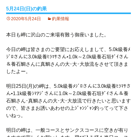
5月24日(日)の釣果
2020年5月24日
釣果情報
本日も岬に沢山のご来場有難う御座いました。
今日の岬は皆さまのご要望にお応えしまして、5.0k級養ﾒ
ｼﾞﾛさんに3.0k級養ﾋﾗﾏｻさん•1.0k～2.0k級養石垣ﾀﾞｲさん
＆養石鯛さんに真鯛さんの大･大･大放流をさせて頂きま
したよー。
明日25日(月)の岬は、5.0k級養ﾒｼﾞﾛさんに3.0k級養ﾋﾗﾏｻさ
ん•1.1k級養ｼﾏｱｼﾞさんに1.0k～2.0k級養石垣ﾀﾞｲさん＆養
石鯛さん･真鯛さんの大･大･大放流で行きたいと思います
ので、皆さまお誘いあわせの上ｼﾞｬﾝｼﾞｬﾝ釣ってって下さ
いねっ。
明日の岬は、一般コースとサンクスコースに空きが有り