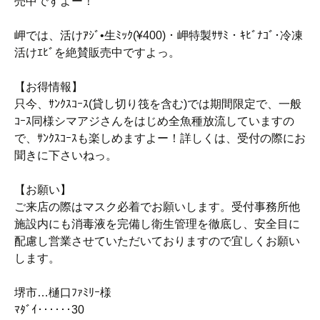
売中ですよー！
岬では、活けｱｼﾞ•生ﾐｯｸ(¥400)・岬特製ｻｻﾐ・ｷﾋﾞﾅｺﾞ･冷凍
活けｴﾋﾞを絶賛販売中ですよっ。
【お得情報】
只今、ｻﾝｸｽｺｰｽ(貸し切り筏を含む)では期間限定で、一般
ｺｰｽ同様シマアジさんをはじめ全魚種放流していますの
で、ｻﾝｸｽｺｰｽも楽しめますよー！詳しくは、受付の際にお
聞きに下さいねっ。
【お願い】
ご来店の際はマスク必着でお願いします。受付事務所他
施設内にも消毒液を完備し衛生管理を徹底し、安全目に
配慮し営業させていただいておりますので宜しくお願い
します。
堺市…樋口ﾌｧﾐﾘｰ様
ﾏﾀﾞｲ‥‥‥30