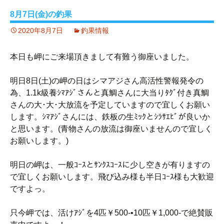
8月7日(金)の釣果
2020年8月7日
釣果情報
本日も岬にご来場頂きまして有難う御座いました。
明日8日(土)の岬の日はシマアジさん高活性警報発令の
為、1.1k級養ｼﾏｱｼﾞさんと真鯛さんに大当りﾀｸﾞ付き真鯛
さんの大･大･大放流を予定していますので宜しくお願い
します。ｼﾏｱｼﾞさんには、鉄板の生ﾐｯｸとｼﾗｻｴﾋﾞが良いか
と思います。(青物さんの放流は御座いませんので宜しく
お願いします。)
明日の岬は、一般ｺｰｽとｻﾝｸｽｺｰｽに少し空きが有りますの
で宜しくお願いします。飛び込み様も半日ｺｰｽ様も大歓迎
ですよっ。
只今岬では、活けｱｼﾞを4匹￥500-•10匹￥1,000-で絶賛販