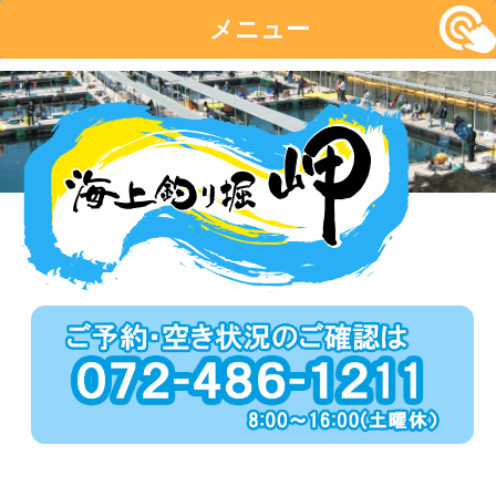
メニュー
コ
ン
テ
ン
ツ
へ
移
動