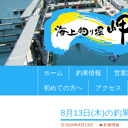
コ
ホーム
釣果情報
営業
ン
テ
初めての方へ
アクセス
ン
ツ
へ
移
8月13日(木)の釣
動
2020年8月13日
釣果情報