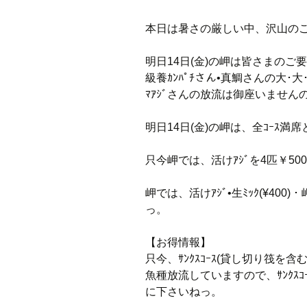
本日は暑さの厳しい中、沢山の
明日14日(金)の岬は皆さまのご要望
級養ｶﾝﾊﾟﾁさん•真鯛さんの大
ﾏｱｼﾞさんの放流は御座いません
明日14日(金)の岬は、全ｺｰｽ
只今岬では、活けｱｼﾞを4匹￥500
岬では、活けｱｼﾞ•生ﾐｯｸ(¥400
っ。
【お得情報】
只今、ｻﾝｸｽｺｰｽ(貸し切り筏を含
魚種放流していますので、ｻﾝｸｽ
に下さいねっ。