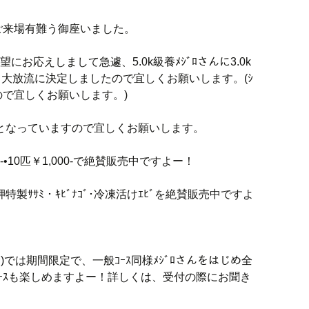
ご来場有難う御座いました。
にお応えしまして急遽、5.0k級養ﾒｼﾞﾛさんに3.0k
･大･大放流に決定しましたので宜しくお願いします。(ｼ
ので宜しくお願いします。)
満席となっていますので宜しくお願いします。
-•10匹￥1,000-で絶賛販売中ですよー！
)・岬特製ｻｻﾐ・ｷﾋﾞﾅｺﾞ･冷凍活けｴﾋﾞを絶賛販売中ですよ
む)では期間限定で、一般ｺｰｽ同様ﾒｼﾞﾛさんをはじめ全
ｺｰｽも楽しめますよー！詳しくは、受付の際にお聞き