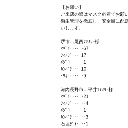
【お願い】
ご来店の際はマスク必着でお願
衛生管理を徹底し、安全目に配
いします。
堺市…尾西ﾌｧﾐﾘｰ様
ﾏﾀﾞｲ‥‥‥67
ｼﾏｱｼﾞ‥‥17
ﾒｼﾞﾛ‥‥‥1
ｶﾝﾊﾟﾁ‥‥10
ｲｻｷﾞ‥‥‥9
河内長野市…平井ﾌｧﾐﾘｰ様
ﾏﾀﾞｲ‥‥‥21
ｼﾏｱｼﾞ‥‥‥4
ﾒｼﾞﾛ‥‥‥1
ｶﾝﾊﾟﾁ‥‥‥3
石垣ﾀﾞｲ‥‥1