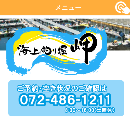
メニュー
コ
ン
テ
ン
ツ
へ
移
動