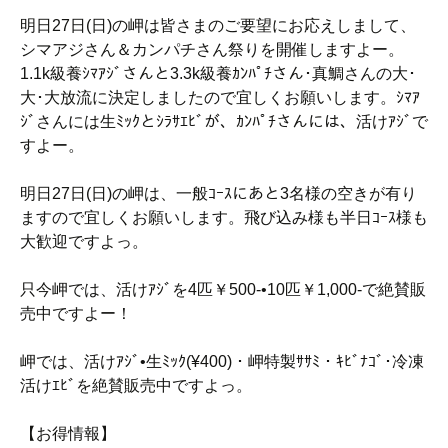
明日27日(日)の岬は皆さまのご要望にお応えしまして、
シマアジさん＆カンパチさん祭りを開催しますよー。
1.1k級養ｼﾏｱｼﾞさんと3.3k級養ｶﾝﾊﾟﾁさん･真鯛さんの大･
大･大放流に決定しましたので宜しくお願いします。ｼﾏｱ
ｼﾞさんには生ﾐｯｸとｼﾗｻｴﾋﾞが、ｶﾝﾊﾟﾁさんには、活けｱｼﾞで
すよー。
明日27日(日)の岬は、一般ｺｰｽにあと3名様の空きが有り
ますので宜しくお願いします。飛び込み様も半日ｺｰｽ様も
大歓迎ですよっ。
只今岬では、活けｱｼﾞを4匹￥500-•10匹￥1,000-で絶賛販
売中ですよー！
岬では、活けｱｼﾞ•生ﾐｯｸ(¥400)・岬特製ｻｻﾐ・ｷﾋﾞﾅｺﾞ･冷凍
活けｴﾋﾞを絶賛販売中ですよっ。
【お得情報】