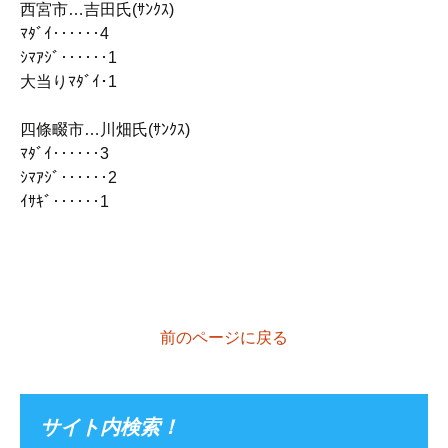
西宮市…吉田氏(ｻﾝｸｽ)
ﾏﾀﾞｲ‥‥‥4
ｼﾏｱｼﾞ‥‥‥1
大当りﾏﾀﾞｲ･1
四條畷市…川畑氏(ｻﾝｸｽ)
ﾏﾀﾞｲ‥‥‥3
ｼﾏｱｼﾞ‥‥‥2
ｲｻｷﾞ‥‥‥1
前のページに戻る
サイト内検索！