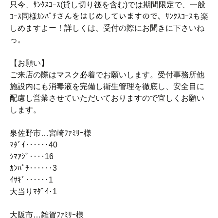
只今、ｻﾝｸｽｺｰｽ(貸し切り筏を含む)では期間限定で、一般
ｺｰｽ同様ｶﾝﾊﾟﾁさんをはじめしていますので、ｻﾝｸｽｺｰｽも楽
しめますよー！詳しくは、受付の際にお聞きに下さいね
っ。
【お願い】
ご来店の際はマスク必着でお願いします。受付事務所他
施設内にも消毒液を完備し衛生管理を徹底し、安全目に
配慮し営業させていただいておりますので宜しくお願い
します。
泉佐野市…宮崎ﾌｧﾐﾘｰ様
ﾏﾀﾞｲ‥‥‥40
ｼﾏｱｼﾞ‥‥16
ｶﾝﾊﾟﾁ‥‥‥3
ｲｻｷﾞ‥‥‥1
大当りﾏﾀﾞｲ･1
大阪市…雑賀ﾌｧﾐﾘｰ様