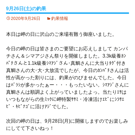
9月26日(土)の釣果
2020年9月26日
釣果情報
本日は岬の日に沢山のご来場有難う御座いました。
今日の岬の日は皆さまのご要望にお応えしまして カンパ
チさん＆シマアジさん祭りを開催しました。3.3k級養ｶﾝ
ﾊﾟﾁさんと1.1k級養ｼﾏｱｼﾞさん･真鯛さんに大当りﾀｸﾞ付き
真鯛さんの大･大･大放流でしたが、今日のｶﾝﾊﾟﾁさんは活
性が高かった割りには、釣果がのびませんでした。今日
はﾊﾞﾗｼが多かったぁー・・・もったいない。ｼﾏｱｼﾞさんに
真鯛さんは順調よく上がっていましたよっ。当たりｴｻは
いつもながらの生ﾐｯｸに岬特製ｻｻﾐ・冷凍活けｴﾋﾞにｼﾗｻｴ
ﾋﾞ・ｷﾋﾞﾅｺﾞに活けｱｼﾞでした。
次回の岬の日は、9月28日(月)に開催しますのでお楽しみ
にしてて下さいねっ！