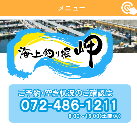
メニュー
コ
ン
テ
ン
ツ
へ
移
動