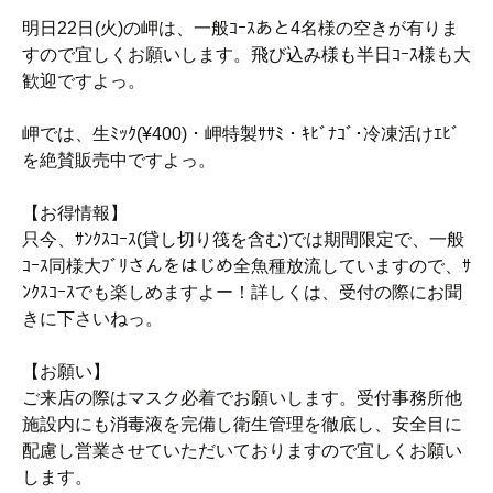
明日22日(火)の岬は、一般ｺｰｽあと4名様の空きが有りま
すので宜しくお願いします。飛び込み様も半日ｺｰｽ様も大
歓迎ですよっ。
岬では、生ﾐｯｸ(¥400)・岬特製ｻｻﾐ・ｷﾋﾞﾅｺﾞ･冷凍活けｴﾋﾞ
を絶賛販売中ですよっ。
【お得情報】
只今、ｻﾝｸｽｺｰｽ(貸し切り筏を含む)では期間限定で、一般
ｺｰｽ同様大ﾌﾞﾘさんをはじめ全魚種放流していますので、ｻ
ﾝｸｽｺｰｽでも楽しめますよー！詳しくは、受付の際にお聞
きに下さいねっ。
【お願い】
ご来店の際はマスク必着でお願いします。受付事務所他
施設内にも消毒液を完備し衛生管理を徹底し、安全目に
配慮し営業させていただいておりますので宜しくお願い
します。