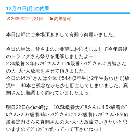
12月21日(月)の釣果
2020年12月21日
釣果情報
本日は岬にご来場頂きまして有難う御座いました。
今日の岬は、皆さまのご要望にお応えしまして今年最後
のトラフグさん祭りを開催しましたよー！
2.3k級養３年ﾄﾗﾌｸﾞさんと1.2k級養ﾄﾗﾌｸﾞさんに真鯛さん
の大･大･大放流をさせて頂きました。
今日のﾄﾗﾌｸﾞさんは全体で54本(3年生と2年生あわせて)放
流中、40本と残念ながら少し貯金してしまいました。真
鯛さんは順調よく釣れていましたよっ。
明日22日(火)の岬は、10.5k級養大ﾌﾞﾘさんに4.5k級養ﾒｼﾞ
ﾛさん･2.3k級養3年ﾄﾗﾌｸﾞさんに1.2k級養ﾄﾗﾌｸﾞさん･850g
級養黒ｿｲさんに真鯛さんの大･大･大放流でいきたいと思
いますのでｼﾞｬﾝｼﾞｬﾝ釣ってって下さいねっ！