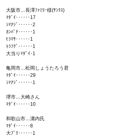
大阪市…長澤ﾌｧﾐﾘｰ様(ｻﾝｸｽ)
ﾏﾀﾞｲ‥‥‥17
ｼﾏｱｼﾞ‥‥‥2
ｶﾝﾊﾟﾁ‥‥‥1
ﾋﾗﾏｻ‥‥‥1
ﾄﾗﾌｸﾞ‥‥‥1
大当りﾏﾀﾞｲ･1
亀岡市…松岡しょうたろう君
ﾏﾀﾞｲ‥‥‥29
ｼﾏｱｼﾞ‥‥‥1
堺市…大崎さん
ﾏﾀﾞｲ‥‥‥10
和歌山市…溝内氏
ﾏﾀﾞｲ‥‥‥8
大ﾌﾞﾘ‥‥‥1