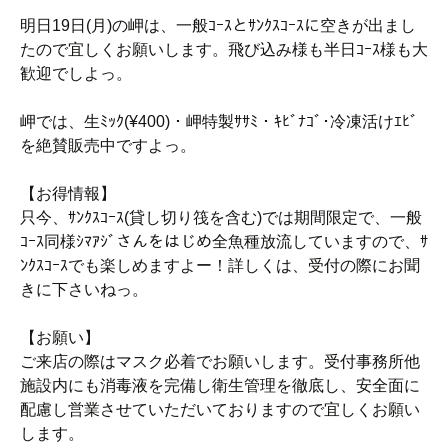
明日19日(月)の岬は、一般ｺｰｽとｻﾝｸｽｺｰｽに空きが出まし
たので宜しくお願いします。飛び込み様も半日ｺｰｽ様も大
歓迎でしよっ。
岬では、生ﾐｯｸ(¥400)・岬特製ｻｻﾐ・ｷﾋﾞﾅｺﾞ･冷凍活けｴﾋﾞ
を絶賛販売中ですよっ。
【お得情報】
只今、ｻﾝｸｽｺｰｽ(貸し切り筏を含む)では期間限定で、一般
ｺｰｽ同様ｼﾏｱｼﾞさんをはじめ全魚種放流していますので、ｻ
ﾝｸｽｺｰｽでも楽しめますよー！詳しくは、受付の際にお聞
きに下さいねっ。
【お願い】
ご来店の際はマスク必着でお願いします。受付事務所他
施設内にも消毒液を完備し衛生管理を徹底し、安全面に
配慮し営業させていただいておりますので宜しくお願い
します。