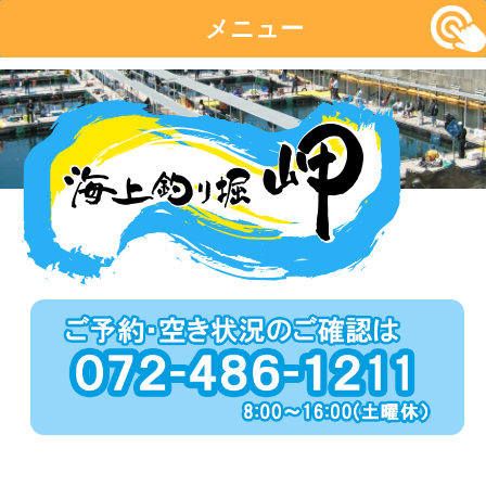
メニュー
コ
ン
テ
ン
ツ
へ
移
動