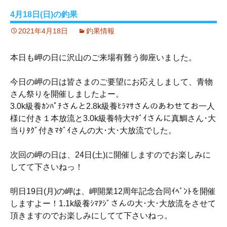
4月18日(日)の釣果
2021年4月18日
釣果情報
本日も岬の日に沢山のご来場有難う御座いました。
今日の岬の日は皆さまのご要望にお応えしまして、青物
さん祭りを開催しましたよー。
3.0k級養ｶﾝﾊﾟﾁさんと2.8k級養ﾋﾗﾏｻさんのあわせてお一人
様に付き１本放流と3.0k級養特大ﾏﾀﾞｲさんに真鯛さん･大
当りﾀｸﾞ付きﾏﾀﾞｲさんの大･大･大放流でした。
次回の岬の日は、24日(土)に開催しますのでお楽しみに
してて下さいねっ！
明日19日(月)の岬は、岬開業12周年記念合同ｲﾍﾞﾝﾄを開催
しますよー！1.1k級養ｼﾏｱｼﾞさんの大･大･大放流をさせて
頂きますのでお楽しみにしてて下さいねっ。