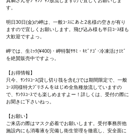
真鯛さんをｼﾞｬﾝｼﾞｬﾝ放流しますので宜しくお願いしま
す。
明日30日(金)の岬は、一般ｺｰｽにあと2名様の空きが有り
ますので宜しくお願いします。飛び込み様も半日ｺｰｽ様も
大歓迎ですよっ。
岬では、生ﾐｯｸ(¥400)・岬特製ｻｻﾐ・ｷﾋﾞﾅｺﾞ･冷凍活けｴﾋﾞ
を絶賛販売中ですよっ。
【お得情報】
只今、ｻﾝｸｽｺｰｽ(貸し切り筏を含む)では期間限定で、一般
ｺｰｽ同様特大ﾌﾞﾘさんをはじめ全魚種放流していますの
で、ｻﾝｸｽｺｰｽでも楽しめますよー！詳しくは、受付の際に
お聞きに下さいねっ。
【お願い】
ご来店の際はマスク必着でお願いします。受付事務所他
施設内にも消毒液を完備し衛生管理を徹底し、安全面に