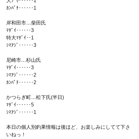
大ﾌﾞﾘ‥‥‥1
ｶﾝﾊﾟﾁ‥‥‥1
岸和田市…柴田氏
ﾏﾀﾞｲ‥‥‥3
特大ﾏﾀﾞｲ‥1
ｼﾏｱｼﾞ‥‥‥3
尼崎市…杉山氏
ﾏﾀﾞｲ‥‥‥3
ｼﾏｱｼﾞ‥‥‥2
ｶﾝﾊﾟﾁ‥‥‥2
かつらぎ町…松下氏(半日)
ﾏﾀﾞｲ‥‥‥5
ｼﾏｱｼﾞ‥‥‥1
本日の個人別釣果情報は後ほど、お楽しみにしてて下さ
いねっ！