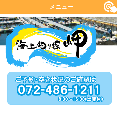
メニュー
コ
ン
テ
ン
ツ
へ
移
動