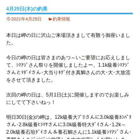
4月29日(木)の釣果
2021年4月29日
釣果情報
本日は岬の日に沢山ご来場頂きまして有難う御座いまし
た。
今日の岬の日は皆さまのあつ～いご要望にお応えしまし
て、ｼﾏｱｼﾞさん祭りを開催しましたよー。1.1k級養ｼﾏｱｼﾞ
さんとﾏﾀﾞｲさん･大当りﾀｸﾞ付き真鯛さんの大･大･大放流
をさせて頂きました。
次回の岬の日は、5月1日(土)に開催しますのでお楽しみ
にしてて下さいねっ！
明日30日(金)の岬は、12k級養大ﾌﾞﾘさんに3.0k級養ｶﾝﾊﾟﾁ
さん･2.8k級養ﾋﾗﾏｻさんに3.0k級養特大ﾀﾞｲさん･1.2k～
2.0k級養石垣ﾀﾞｲさん＆養石鯛さんに1.1k級養ｼﾏｱｼﾞさん･