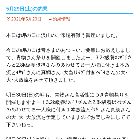
5月29日(土)の釣果
2021年5月29日
釣果情報
本日は岬の日に沢山のご来場有難う御座いました。
今日の岬の日は皆さまのあつ～いご要望にお応えしまし
て、青物さん祭りを開催しましたよー。3.2k級養ｶﾝﾊﾟﾁさ
んと2.8k級養ﾋﾗﾏｻさんのあわせてお一人様に付き１本放
流とｲｻｷﾞさんに真鯛さん･大当りﾀｸﾞ付きﾏﾀﾞｲさんの大･
大･大放流をさせて頂きました。
明日30日(日)の岬も、青物さん高活性につき青物祭りを
開催しますよー！3.2k級養ｶﾝﾊﾟﾁさんと2.8k級養ﾋﾗﾏｻさん
のあわせてお一人様に付き１本放流とｲｻｷﾞさん真鯛さん
の大･大･大放流を予定していますのでお楽しみにしてて
下さいねっ。