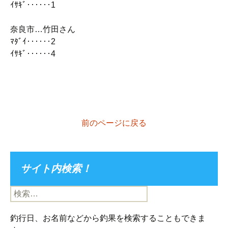
ｲｻｷﾞ‥‥‥1
奈良市…竹田さん
ﾏﾀﾞｲ‥‥‥2
ｲｻｷﾞ‥‥‥4
前のページに戻る
サイト内検索！
検
索:
釣行日、お名前などから釣果を検索することもできま