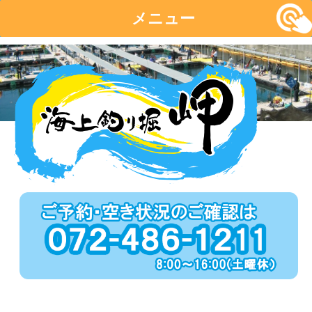
メニュー
コ
ン
テ
ン
ツ
へ
移
動