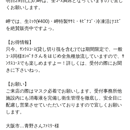
明日29日(土)の岬は、全ｺｰｽ満席となっていますので宜し
くお願いします。
岬では、生ﾐｯｸ(¥400)・岬特製ｻｻﾐ・ｷﾋﾞﾅｺﾞ･冷凍活けｴﾋﾞ
を絶賛販売中ですよっ。
【お得情報】
只今、ｻﾝｸｽｺｰｽ(貸し切り筏を含む)では期間限定で、一般
ｺｰｽ同様ｶﾝﾊﾟﾁさんをはじめ全魚種放流していますので、ｻ
ﾝｸｽｺｰｽでも楽しめますよー！詳しくは、受付の際にお聞
きに下さいねっ。
【お願い】
ご来店の際はマスク必着でお願いします。受付事務所他
施設内にも消毒液を完備し衛生管理を徹底し、安全目に
配慮し営業させていただいておりますので宜しくお願い
します。
大阪市…青野さんﾌｧﾐﾘｰ様