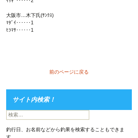
ｲｻｷﾞ‥‥‥2
大阪市…木下氏(ｻﾝｸｽ)
ﾏﾀﾞｲ‥‥‥1
ﾋﾗﾏｻ‥‥‥1
前のページに戻る
サイト内検索！
検
索:
釣行日、お名前などから釣果を検索することもできま
す。