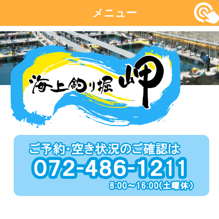
メニュー
コ
ン
テ
ン
ツ
へ
移
動