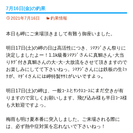
7月16日(金)の釣果
2021年7月16日
釣果情報
本日も岬にご来場頂きまして有難う御座いました。
明日17日(土)の岬の日は高活性につき、ｼﾏｱｼﾞさん祭りに
決定しましたよー！1.1k級養ｼﾏｱｼﾞさんに真鯛さん･大当
りﾀｸﾞ付き真鯛さんの大･大･大放流をさせて頂きますので
お楽しみにしてて下さいねっ。ｼﾏｱｼﾞさんには鉄板の生ﾐｯ
ｸが、ﾏﾀﾞｲさんには岬特製ｻｻﾐがいいですよっ。
明日17日(土)の岬は、一般ｺｰｽとｻﾝｸｽｺｰｽにまだ空きが有
りますので宜しくお願いします。飛び込み様も半日ｺｰｽ様
も大歓迎ですよっ。
梅雨も明け夏本番に突入しました。ご来場される際に
は、必ず熱中症対策を忘れないで下さいねっ！