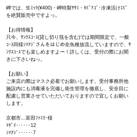
岬では、生ﾐｯｸ(¥400)・岬特製ｻｻﾐ・ｷﾋﾞﾅｺﾞ･冷凍活けｴﾋﾞ
を絶賛販売中ですよっ。
【お得情報】
只今、ｻﾝｸｽｺｰｽ(貸し切り筏を含む)では期間限定で、一般
ｺｰｽ同様ｼﾏｱｼﾞさんをはじめ全魚種放流していますので、ｻ
ﾝｸｽｺｰｽでも楽しめますよー！詳しくは、受付の際にお聞
きに下さいねっ。
【お願い】
ご来店の際はマスク必着でお願いします。受付事務所他
施設内にも消毒液を完備し衛生管理を徹底し、安全目に
配慮し営業させていただいておりますので宜しくお願い
します。
京都市…富田ﾌｧﾐﾘｰ様
ﾏﾀﾞｲ‥‥‥12
ｼﾏｱｼﾞ‥‥‥7