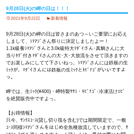
9月28日(火)の岬の日は！！！
2021年9月22日
新着情報
9月28日(火)の岬の日は皆さまのあつ～いご要望にお応え
しまして、ｼﾏｱｼﾞさん祭りに決定しましたよー！
1.1k級養ｼﾏｱｼﾞさんと3.0k級特大ﾏﾀﾞｲさん･真鯛さんに大
当りﾀｸﾞ付きﾏﾀﾞｲさんの大･大･大放流をさせて頂きますの
でお楽しみにしてて下さいねっ。ｼﾏｱｼﾞさんには鉄板の生
ﾐｯｸが、ﾏﾀﾞｲさんには鉄板の生ﾐｯｸとｷﾋﾞﾅｺﾞがいいですよ
っ。
岬では、生ﾐｯｸ(¥400)・岬特製ｻｻﾐ・ｷﾋﾞﾅｺﾞ･冷凍活けｴﾋﾞ
を絶賛販売中ですよっ。
【お得情報】
只今、ｻﾝｸｽｺｰｽ(貸し切り筏を含む)では期間限定で、一般
ｺｰｽ同様ｼﾏｱｼﾞさんをはじめ全魚種放流していますので、ｻ