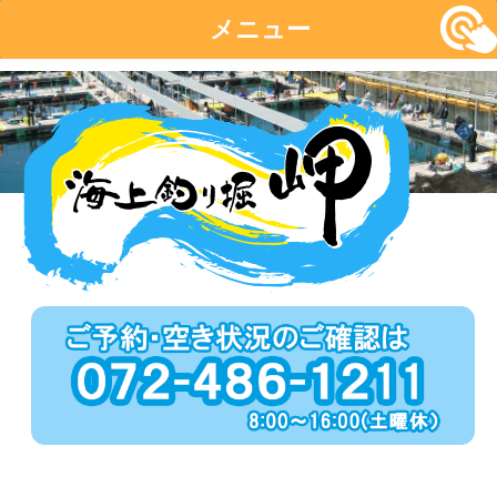
メニュー
コ
ン
テ
ン
ツ
へ
移
動