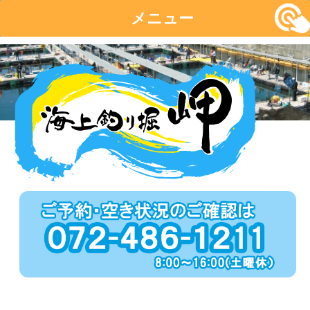
メニュー
コ
ン
テ
ン
ツ
へ
移
動