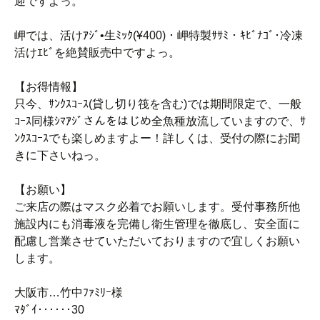
迎ですよっ。
岬では、活けｱｼﾞ•生ﾐｯｸ(¥400)・岬特製ｻｻﾐ・ｷﾋﾞﾅｺﾞ･冷凍
活けｴﾋﾞを絶賛販売中ですよっ。
【お得情報】
只今、ｻﾝｸｽｺｰｽ(貸し切り筏を含む)では期間限定で、一般
ｺｰｽ同様ｼﾏｱｼﾞさんをはじめ全魚種放流していますので、ｻ
ﾝｸｽｺｰｽでも楽しめますよー！詳しくは、受付の際にお聞
きに下さいねっ。
【お願い】
ご来店の際はマスク必着でお願いします。受付事務所他
施設内にも消毒液を完備し衛生管理を徹底し、安全面に
配慮し営業させていただいておりますので宜しくお願い
します。
大阪市…竹中ﾌｧﾐﾘｰ様
ﾏﾀﾞｲ‥‥‥30