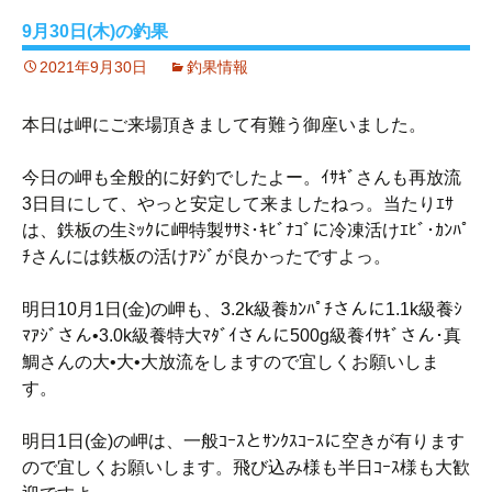
9月30日(木)の釣果
2021年9月30日
釣果情報
本日は岬にご来場頂きまして有難う御座いました。
今日の岬も全般的に好釣でしたよー。ｲｻｷﾞさんも再放流
3日目にして、やっと安定して来ましたねっ。当たりｴｻ
は、鉄板の生ﾐｯｸに岬特製ｻｻﾐ･ｷﾋﾞﾅｺﾞに冷凍活けｴﾋﾞ･ｶﾝﾊﾟ
ﾁさんには鉄板の活けｱｼﾞが良かったですよっ。
明日10月1日(金)の岬も、3.2k級養ｶﾝﾊﾟﾁさんに1.1k級養ｼ
ﾏｱｼﾞさん•3.0k級養特大ﾏﾀﾞｲさんに500g級養ｲｻｷﾞさん･真
鯛さんの大•大•大放流をしますので宜しくお願いしま
す。
明日1日(金)の岬は、一般ｺｰｽとｻﾝｸｽｺｰｽに空きが有ります
ので宜しくお願いします。飛び込み様も半日ｺｰｽ様も大歓