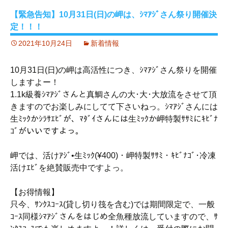
【緊急告知】10月31日(日)の岬は、ｼﾏｱｼﾞさん祭り開催決
定！！！
2021年10月24日
新着情報
10月31日(日)の岬は高活性につき、ｼﾏｱｼﾞさん祭りを開催
しますよー！
1.1k級養ｼﾏｱｼﾞさんと真鯛さんの大･大･大放流をさせて頂
きますのでお楽しみにしてて下さいねっ。ｼﾏｱｼﾞさんには
生ﾐｯｸかｼﾗｻｴﾋﾞが、ﾏﾀﾞｲさんには生ﾐｯｸか岬特製ｻｻﾐにｷﾋﾞﾅ
ｺﾞがいいですよっ。
岬では、活けｱｼﾞ•生ﾐｯｸ(¥400)・岬特製ｻｻﾐ・ｷﾋﾞﾅｺﾞ･冷凍
活けｴﾋﾞを絶賛販売中ですよっ。
【お得情報】
只今、ｻﾝｸｽｺｰｽ(貸し切り筏を含む)では期間限定で、一般
ｺｰｽ同様ｼﾏｱｼﾞさんをはじめ全魚種放流していますので、ｻ