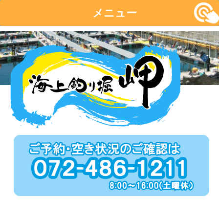
メニュー
コ
ン
テ
ン
ツ
へ
移
動