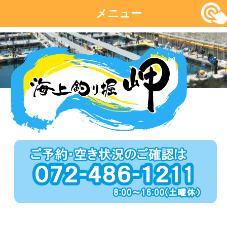
メニュー
コ
ン
テ
ン
ツ
へ
移
動