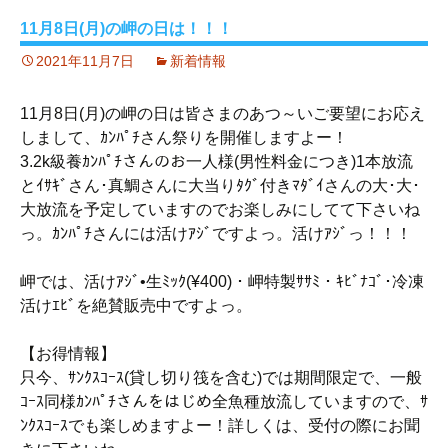
11月8日(月)の岬の日は！！！
2021年11月7日
新着情報
11月8日(月)の岬の日は皆さまのあつ～いご要望にお応え
しまして、ｶﾝﾊﾟﾁさん祭りを開催しますよー！
3.2k級養ｶﾝﾊﾟﾁさんのお一人様(男性料金につき)1本放流
とｲｻｷﾞさん･真鯛さんに大当りﾀｸﾞ付きﾏﾀﾞｲさんの大･大･
大放流を予定していますのでお楽しみにしてて下さいね
っ。ｶﾝﾊﾟﾁさんには活けｱｼﾞですよっ。活けｱｼﾞっ！！！
岬では、活けｱｼﾞ•生ﾐｯｸ(¥400)・岬特製ｻｻﾐ・ｷﾋﾞﾅｺﾞ･冷凍
活けｴﾋﾞを絶賛販売中ですよっ。
【お得情報】
只今、ｻﾝｸｽｺｰｽ(貸し切り筏を含む)では期間限定で、一般
ｺｰｽ同様ｶﾝﾊﾟﾁさんをはじめ全魚種放流していますので、ｻ
ﾝｸｽｺｰｽでも楽しめますよー！詳しくは、受付の際にお聞