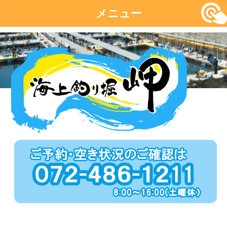
メニュー
コ
ン
テ
ン
ツ
へ
移
動