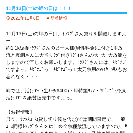
11月13日(土)の岬の日は！！！
2021年11月8日
新着情報
11月13日(土)の岬の日は、ﾄﾗﾌｸﾞさん祭りを開催しますよ
ー！
約1.1k級養ﾄﾗﾌｸﾞさんのお一人様(男性料金)に付き1本放
流と真鯛さんに大当りﾀｸﾞ付きﾏﾀﾞｲさんの大･大･大放流を
しますので宜しくお願いします。ﾄﾗﾌｸﾞさんには、ｷﾋﾞﾅｺﾞ
ですよっ。ｷﾋﾞﾅｺﾞっ！ｷﾋﾞﾅｺﾞっ！太刀魚用のﾜｲﾔｰﾊﾘｽもお
忘れなく・・・
岬では、活けｱｼﾞ•生ﾐｯｸ(¥400)・岬特製ｻｻﾐ・ｷﾋﾞﾅｺﾞ･冷凍
活けｴﾋﾞを絶賛販売中ですよっ。
【お得情報】
只今、ｻﾝｸｽｺｰｽ(貸し切り筏を含む)では期間限定で、一般
ｺｰｽ同様ﾄﾗﾌｸﾞさんをはじめ全魚種放流していますので、ｻ