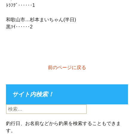
ﾄﾗﾌｸﾞ‥‥‥1
和歌山市…杉本まいちゃん(半日)
黒ｿｲ‥‥‥2
前のページに戻る
サイト内検索！
検
索:
釣行日、お名前などから釣果を検索することもできま
す。