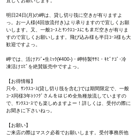
宜しくお願いします。
明日24日(月)の岬は、貸し切り筏に空きが有りますよ
っ。お一人様(4回放流付き)より承りますので宜しくお願
いします。又、一般ｺｰｽとｻﾝｸｽｺｰｽにもまだ空きが有りま
すので宜しくお願いします。飛び込み様も半日ｺｰｽ様も大
歓迎ですよっ。
岬では、活けｱｼﾞ•生ﾐｯｸ(¥400-)・岬特製ｻｻﾐ・ｷﾋﾞﾅｺﾞ･冷
凍活けｴﾋﾞを絶賛販売中ですよっ。
【お得情報】
只今、ｻﾝｸｽｺｰｽ(貸し切り筏を含む)では期間限定で、一般
ｺｰｽ同様3年ﾄﾗﾌｸﾞさんをはじめ全魚種放流していますの
で、ｻﾝｸｽｺｰｽでも楽しめますよー！詳しくは、受付の際に
お聞きに下さいねっ。
【お願い】
ご来店の際はマスク必着でお願いします。受付事務所他