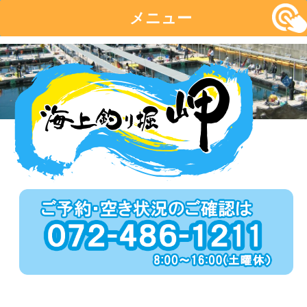
メニュー
コ
ン
テ
ン
ツ
へ
移
動