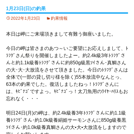
1月23日(日)の釣果
2022年1月23日
釣果情報
本日は岬にご来場頂きまして有難う御座いました。
今日の岬は皆さまのあつ～いご要望にお応えしまして、ﾄ
ﾗﾌｸﾞさん祭りを開催しましたよー。約2.4k級3年ﾄﾗﾌｸﾞさ
んと約1.1k級養ﾄﾗﾌｸﾞさんに約850g級黒ｿｲさん･真鯛さん
の大･大･大放流をさせて頂きました。今日のﾄﾗﾌｸﾞさんは
全体で(一部の貸し切り様を除く)55本放流中なんとっ、
63本の釣果でした。復活しましたねっ！ﾄﾗﾌｸﾞさんに
は、ｷﾋﾞﾅｺﾞですよっ。ｷﾋﾞﾅｺﾞっ！太刀魚用のﾜｲﾔｰﾊﾘｽもお
忘れなく・・・
明日24日(月)の岬は、約2.4k級養3年ﾄﾗﾌｸﾞさんに約1.1級
養ﾄﾗﾌｸﾞさん･約1.0k級養絹姫サーモンさんに850g級養黒
ｿｲさん･約1.0k級養真鯛さんの大•大•大放流をしますので