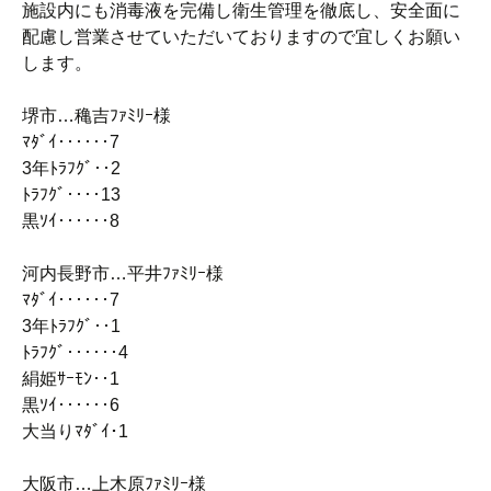
施設内にも消毒液を完備し衛生管理を徹底し、安全面に
配慮し営業させていただいておりますので宜しくお願い
します。
堺市…穐吉ﾌｧﾐﾘｰ様
ﾏﾀﾞｲ‥‥‥7
3年ﾄﾗﾌｸﾞ‥2
ﾄﾗﾌｸﾞ‥‥13
黒ｿｲ‥‥‥8
河内長野市…平井ﾌｧﾐﾘｰ様
ﾏﾀﾞｲ‥‥‥7
3年ﾄﾗﾌｸﾞ‥1
ﾄﾗﾌｸﾞ‥‥‥4
絹姫ｻｰﾓﾝ‥1
黒ｿｲ‥‥‥6
大当りﾏﾀﾞｲ･1
大阪市…上木原ﾌｧﾐﾘｰ様