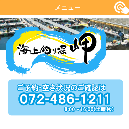
メニュー
コ
ン
テ
ン
ツ
へ
移
動