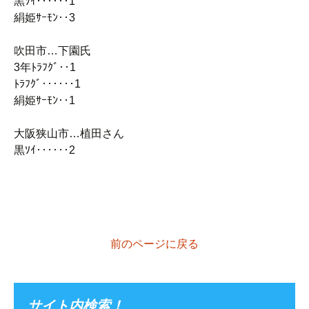
黒ｿｲ‥‥‥1
絹姫ｻｰﾓﾝ‥3
吹田市…下園氏
3年ﾄﾗﾌｸﾞ‥1
ﾄﾗﾌｸﾞ‥‥‥1
絹姫ｻｰﾓﾝ‥1
大阪狭山市…植田さん
黒ｿｲ‥‥‥2
前のページに戻る
サイト内検索！