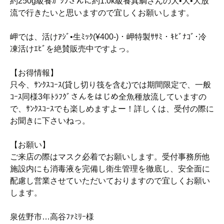
約250g級養ｶﾞｼﾗさんに約1.0k級養真鯛さんの大•大•大放
流で行きたいと思いますので宜しくお願いします。
岬では、活けｱｼﾞ•生ﾐｯｸ(¥400-)・岬特製ｻｻﾐ・ｷﾋﾞﾅｺﾞ･冷
凍活けｴﾋﾞを絶賛販売中ですよっ。
【お得情報】
只今、ｻﾝｸｽｺｰｽ(貸し切り筏を含む)では期間限定で、一般
ｺｰｽ同様3年ﾄﾗﾌｸﾞさんをはじめ全魚種放流していますの
で、ｻﾝｸｽｺｰｽでも楽しめますよー！詳しくは、受付の際に
お聞きに下さいねっ。
【お願い】
ご来店の際はマスク必着でお願いします。受付事務所他
施設内にも消毒液を完備し衛生管理を徹底し、安全面に
配慮し営業させていただいておりますので宜しくお願い
します。
泉佐野市…高谷ﾌｧﾐﾘｰ様