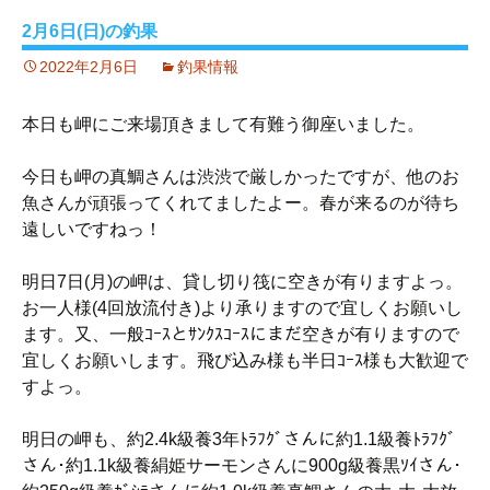
2月6日(日)の釣果
2022年2月6日
釣果情報
本日も岬にご来場頂きまして有難う御座いました。
今日も岬の真鯛さんは渋渋で厳しかったですが、他のお
魚さんが頑張ってくれてましたよー。春が来るのが待ち
遠しいですねっ！
明日7日(月)の岬は、貸し切り筏に空きが有りますよっ。
お一人様(4回放流付き)より承りますので宜しくお願いし
ます。又、一般ｺｰｽとｻﾝｸｽｺｰｽにまだ空きが有りますので
宜しくお願いします。飛び込み様も半日ｺｰｽ様も大歓迎で
すよっ。
明日の岬も、約2.4k級養3年ﾄﾗﾌｸﾞさんに約1.1級養ﾄﾗﾌｸﾞ
さん･約1.1k級養絹姫サーモンさんに900g級養黒ｿｲさん･