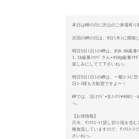
本日は岬の日に沢山のご来場有り
次回の岬の日は、9日(木)に開催
明日5日(日)の岬は、約8.0k級養中ﾌ
1.1k級養ｼﾏｱｼﾞさん•450g
楽しみにしてて下さいねっ。
明日5日(日)の岬は、一般ｺｰｽ
日ｺｰｽ様も大歓迎ですよー！
岬では、活けｱｼﾞ•生ﾐｯｸ(¥400)
っ。
【お得情報】
只今、ｻﾝｸｽｺｰｽ(貸し切り筏を含
種放流していますので、ｻﾝｸｽｺ
さいねっ。