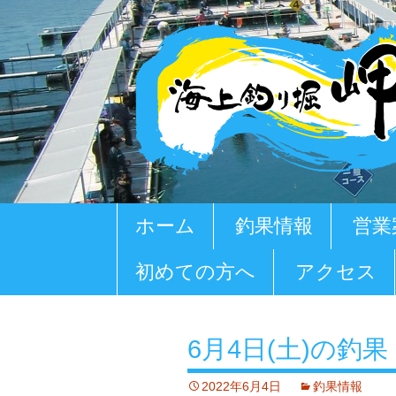
コ
ホーム
釣果情報
営業
ン
テ
初めての方へ
アクセス
ン
ツ
へ
移
6月4日(土)の釣果
動
2022年6月4日
釣果情報