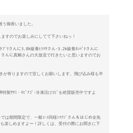
難う御座いました。
しますのでお楽しみにしてて下さいねっ！
ﾞﾘさんに3.8k級養ﾋﾗﾏｻさん･3.2k級養ｶﾝﾊﾟﾁさんに
級養ｲｻｷﾞさんに真鯛さんの大放流で行きたいと思いますのでお
に空きが有りますので宜しくお願いします。飛び込み様も半
・岬特製ｻｻﾐ・ｷﾋﾞﾅｺﾞ･冷凍活けｴﾋﾞを絶賛販売中ですよ
む)では期間限定で、一般ｺｰｽ同様ｼﾏｱｼﾞさんをはじめ全魚
ｰｽでも楽しめますよー！詳しくは、受付の際にお聞きに下