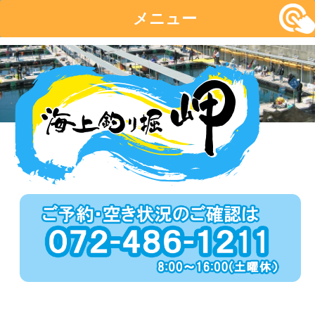
メニュー
コ
ン
テ
ン
ツ
へ
移
動