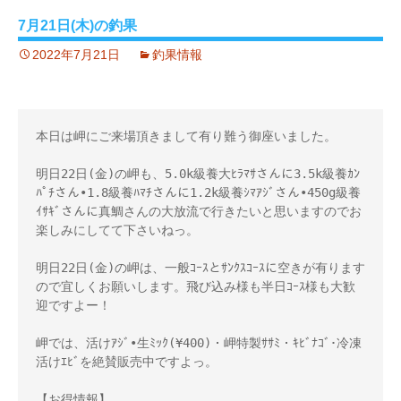
7月21日(木)の釣果
2022年7月21日
釣果情報
本日は岬にご来場頂きまして有り難う御座いました。
明日22日(金)の岬も、5.0k級養大ﾋﾗﾏｻさんに3.5k級養ｶﾝ
ﾊﾟﾁさん•1.8級養ﾊﾏﾁさんに1.2k級養ｼﾏｱｼﾞさん•450g級養
ｲｻｷﾞさんに真鯛さんの大放流で行きたいと思いますのでお
楽しみにしてて下さいねっ。
明日22日(金)の岬は、一般ｺｰｽとｻﾝｸｽｺｰｽに空きが有ります
ので宜しくお願いします。飛び込み様も半日ｺｰｽ様も大歓
迎ですよー！
岬では、活けｱｼﾞ•生ﾐｯｸ(¥400)・岬特製ｻｻﾐ・ｷﾋﾞﾅｺﾞ･冷凍
活けｴﾋﾞを絶賛販売中ですよっ。
【お得情報】