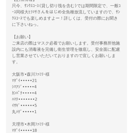
只今、ｻﾝｸｽｺｰｽ(貸し切り筏を含む)では期間限定で、一般ｺ
ｰｽ同様大ﾋﾗﾏｻさんをはじめ全魚種放流していますので、ｻﾝ
ｸｽｺｰｽでも楽しめますよー！詳しくは、受付の際にお聞き
に下さいねっ。
【お願い】
ご来店の際はマスク必着でお願いします。受付事務所他施
設内にも消毒液を完備し衛生管理を徹底し、安全面に配慮
し営業させていただいておりますので宜しくお願いしま
す。
大阪市•森川ﾌｧﾐﾘｰ様
ﾏﾀﾞｲ•••••21
ｼﾏｱｼﾞ•••••4
ｶﾝﾊﾟﾁ•••••4
ﾊﾏﾁ•••••••2
ｲｻｷﾞ••••••5
丸ﾊｹﾞ•••••1
天理市•木岡ﾌｧﾐﾘｰ様
ﾏﾀﾞｲ•••••18