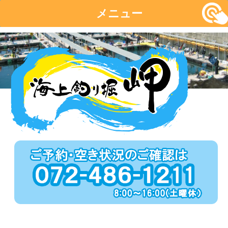
メニュー
コ
ン
テ
ン
ツ
へ
移
動