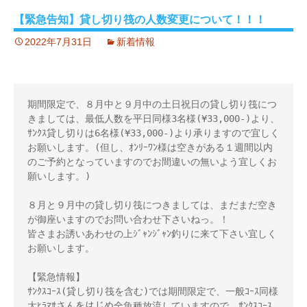
【緊急告知】貸し切り筏の人数変更について！！！
2022年7月31日
新着情報
期間限定で、８月中と９月中の土日祝日の貸し切り筏につ
きましては、最低人数を平日同様3名様(¥33,000-)より、
ｻﾝｸｽ貸し切りは6名様(¥33,000-)より承りますので宜しく
お願いします。(但し、ｵﾝﾘｰﾜﾝ様は空きがある１週間以内
のご予約となっていますのでお間違いの無いよう宜しくお
願いします。)
８月と９月中の貸し切り筏につきましては、まだまだ空き
が御座いますのでお問い合わせ下さいねっ。！
皆さまお誘いあわせの上ｼﾞｬﾝｼﾞｬﾝ釣りに来て下さい宜しく
お願いします。
【緊急情報】
ｻﾝｸｽｺｰｽ(貸し切り筏を含む)では期間限定で、一般ｺｰｽ同様
大ﾋﾗﾏｻさんをはじめ全魚種放流していますので、ｻﾝｸｽｺｰｽ