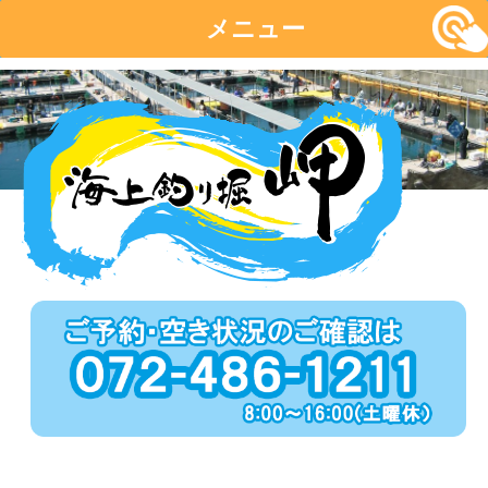
メニュー
コ
ン
テ
ン
ツ
へ
移
動