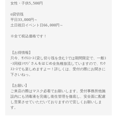
女性・子供5,500円
◎貸切筏
平日33,000円～
土日祝日イベント日66,000円～
※全て税込価格です！
【お得情報】
只今、ｻﾝｸｽｺｰｽ(貸し切り筏を含む)では期間限定で、一般ｺ
ｰｽ同様ｼﾏｱｼﾞさんをはじめ全魚種放流していますので、ｻﾝｸ
ｽｺｰｽでも楽しめますよー！詳しくは、受付の際にお聞きに
下さいねっ。
【お願い】
ご来店の際はマスク必着でお願いします。受付事務所他施
設内にも消毒液を完備し衛生管理を徹底し、安全面に配慮
し営業させていただいておりますので宜しくお願いしま
す。