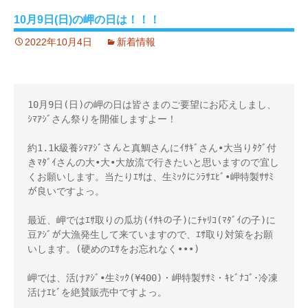
10月9日(日)の岬の日は！！！
2022年10月4日
新着情報
10月9日(日)の岬の日は皆さまのご要望にお応えしまし、
ｼﾏｱｼﾞさん祭りを開催しますよー！
約1.1k級養ｼﾏｱｼﾞさんと真鯛さんにｲｻｷﾞさん•大当りﾀｸﾞ付
きﾏﾀﾞｲさんの大•大•大放流で行きたいと思いますので宜し
くお願いします。当たりｴｻは、生ﾐｯｸにｼﾗｻｴﾋﾞ•岬特製ｻｻﾐ
が良いですよっ。
最近、岬ではｴｻ取りの瓜坊(ｲｻｷの子)にﾁｬﾘｺ(ﾏﾀﾞｲの子)に
豆ｱｼﾞが大漁発生して来ていますので、ｴｻ取り対策をお願
いします。(硬めのｴｻをお忘れなく•••)
岬では、活けｱｼﾞ•生ﾐｯｸ(¥400)・岬特製ｻｻﾐ・ｷﾋﾞﾅｺﾞ･冷凍
活けｴﾋﾞを絶賛販売中ですよっ。