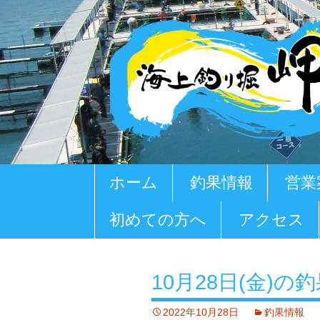
コ
ホーム
釣果情報
営業
ン
テ
初めての方へ
アクセス
ン
ツ
へ
移
10月28日(金)の
動
2022年10月28日
釣果情報