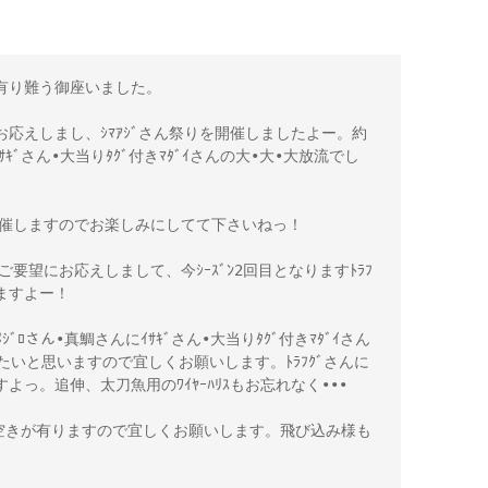
有り難う御座いました。
応えしまし、ｼﾏｱｼﾞさん祭りを開催しましたよー。約
ｲｻｷﾞさん•大当りﾀｸﾞ付きﾏﾀﾞｲさんの大•大•大放流でし
開催しますのでお楽しみにしてて下さいねっ！
ご要望にお応えしまして、今ｼｰｽﾞﾝ2回目となりますﾄﾗﾌ
しますよー！
養ﾒｼﾞﾛさん•真鯛さんにｲｻｷﾞさん•大当りﾀｸﾞ付きﾏﾀﾞｲさん
きたいと思いますので宜しくお願いします。ﾄﾗﾌｸﾞさんに
良いですよっ。追伸、太刀魚用のﾜｲﾔｰﾊﾘｽもお忘れなく•••
ｽに空きが有りますので宜しくお願いします。飛び込み様も