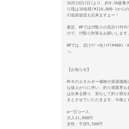
10月23日(日)より、約9.5k級
り筏は10名様(¥110,000-)
の追加放流も出来ますよー！
最近、岬ではｴｻ取りの瓜坊(ｲｻｷの子
ので、ｴｻ取り対策をお願いします。
岬では、活けｱｼﾞ•生ﾐｯｸ(¥400)
っ。
【お知らせ】
昨今のエネルギー価格や資源価格
な値上がりに伴い、釣り堀業界も
は出来る限り、安心して釣り堀を
きとさせていただきます。今後と
◎一日コース
大人11,000円
女性・子供5,500円