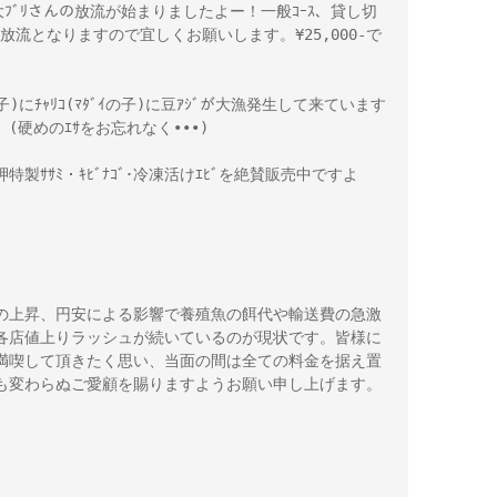
養大ﾌﾞﾘさんの放流が始まりましたよー！一般ｺｰｽ、貸し切
からの放流となりますので宜しくお願いします。¥25,000-で
)にﾁｬﾘｺ(ﾏﾀﾞｲの子)に豆ｱｼﾞが大漁発生して来ています
(硬めのｴｻをお忘れなく•••)
・岬特製ｻｻﾐ・ｷﾋﾞﾅｺﾞ･冷凍活けｴﾋﾞを絶賛販売中ですよ
の上昇、円安による影響で養殖魚の餌代や輸送費の急激
各店値上りラッシュが続いているのが現状です。皆様に
満喫して頂きたく思い、当面の間は全ての料金を据え置
も変わらぬご愛顧を賜りますようお願い申し上げます。