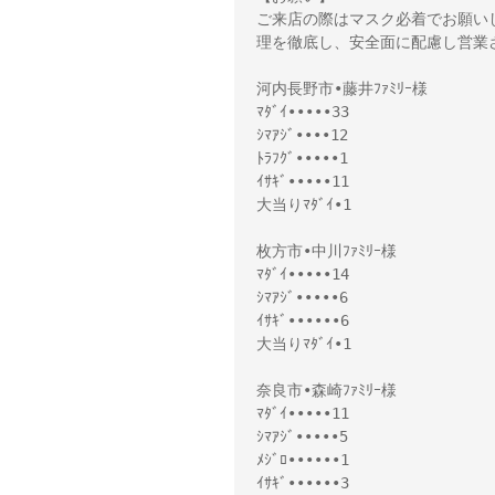
ご来店の際はマスク必着でお願い
理を徹底し、安全面に配慮し営業
河内長野市•藤井ﾌｧﾐﾘｰ様
ﾏﾀﾞｲ•••••33
ｼﾏｱｼﾞ••••12
ﾄﾗﾌｸﾞ•••••1
ｲｻｷﾞ•••••11
大当りﾏﾀﾞｲ•1
枚方市•中川ﾌｧﾐﾘｰ様
ﾏﾀﾞｲ•••••14
ｼﾏｱｼﾞ•••••6
ｲｻｷﾞ••••••6
大当りﾏﾀﾞｲ•1
奈良市•森崎ﾌｧﾐﾘｰ様
ﾏﾀﾞｲ•••••11
ｼﾏｱｼﾞ•••••5
ﾒｼﾞﾛ••••••1
ｲｻｷﾞ••••••3