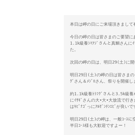
本日は岬の日にご来場頂きまして
今日の岬の日は皆さまのご要望にお
1.1k級養ｼﾏｱｼﾞさんと真鯛さんに
た。
次回の岬の日は、明日29(土)に
明日29日(土)の岬の日は皆さまの
ｸﾞさん＆ﾒｼﾞﾛさん、祭りを開催
約1.1k級養ﾄﾗﾌｸﾞさんと3.5k級
にｲｻｷﾞさんの大•大•大放流で行
はｷﾋﾞﾅｺﾞっにｱﾙｾﾞﾝﾁﾝｴﾋﾞが
明日29日(土)の岬は、一般ｺｰ
半日ｺｰｽ様も大歓迎ですよー！