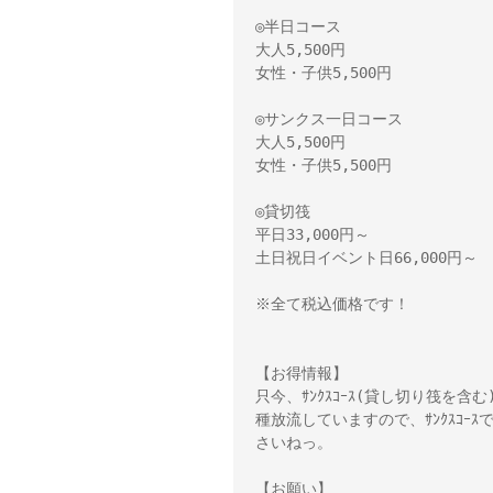
◎半日コース
大人5,500円
女性・子供5,500円
◎サンクス一日コース
大人5,500円
女性・子供5,500円
◎貸切筏
平日33,000円～
土日祝日イベント日66,000円～
※全て税込価格です！
【お得情報】
只今、ｻﾝｸｽｺｰｽ(貸し切り筏を含
種放流していますので、ｻﾝｸｽｺ
さいねっ。
【お願い】