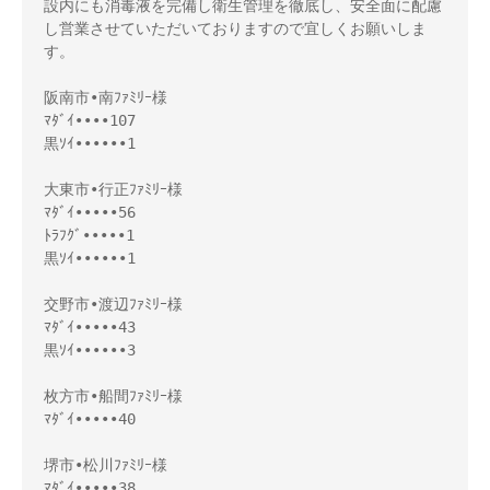
設内にも消毒液を完備し衛生管理を徹底し、安全面に配慮
し営業させていただいておりますので宜しくお願いしま
す。
阪南市•南ﾌｧﾐﾘｰ様
ﾏﾀﾞｲ••••107
黒ｿｲ••••••1
大東市•行正ﾌｧﾐﾘｰ様
ﾏﾀﾞｲ•••••56
ﾄﾗﾌｸﾞ•••••1
黒ｿｲ••••••1
交野市•渡辺ﾌｧﾐﾘｰ様
ﾏﾀﾞｲ•••••43
黒ｿｲ••••••3
枚方市•船間ﾌｧﾐﾘｰ様
ﾏﾀﾞｲ•••••40
堺市•松川ﾌｧﾐﾘｰ様
ﾏﾀﾞｲ•••••38