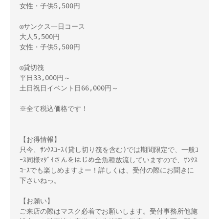
女性・子供5,500円
◎サンクス一日コース
大人5,500円
女性・子供5,500円
◎貸切筏
平日33,000円～
土日祝日イベント日66,000円～
※全て税込価格です！
【お得情報】
只今、ｻﾝｸｽｺｰｽ(貸し切り筏を含む)では期間限定で、一般ｺ
ｰｽ同様ﾏﾀﾞｲさんをはじめ全魚種放流していますので、ｻﾝｸｽ
ｺｰｽでも楽しめますよー！詳しくは、受付の際にお聞きに
下さいねっ。
【お願い】
ご来店の際はマスク必着でお願いします。受付事務所他施