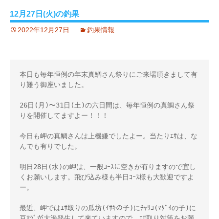
12月27日(火)の釣果
2022年12月27日
釣果情報
本日も毎年恒例の年末真鯛さん祭りにご来場頂きまして有
り難う御座いました。
26日(月)〜31日(土)の六日間は、毎年恒例の真鯛さん祭
りを開催してますよー！！！
今日も岬の真鯛さんは上機嫌でしたよー。当たりｴｻは、な
んでも有りでした。
明日28日(水)の岬は、一般ｺｰｽに空きが有りますので宜し
くお願いします。飛び込み様も半日ｺｰｽ様も大歓迎ですよ
ー。
最近、岬ではｴｻ取りの瓜坊(ｲｻｷの子)にﾁｬﾘｺ(ﾏﾀﾞｲの子)に
豆ｱｼﾞが大漁発生して来ていますので、ｴｻ取り対策をお願