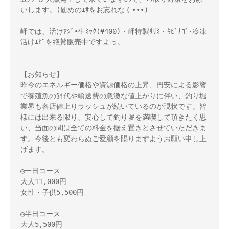
いします。(硬めのｴｻをお忘れなく•••)
岬では、活けｱｼﾞ•生ﾐｯｸ(¥400)・岬特製ｻｻﾐ・ｷﾋﾞﾅｺﾞ･冷凍
活けｴﾋﾞを絶賛販売中ですよっ。
【お知らせ】
昨今のエネルギー価格や資源価格の上昇、円安による影響
で養殖魚の餌代や輸送費の急激な値上がりに伴い、釣り堀
業界も各店値上りラッシュが続いているのが現状です。皆
様には出来る限り、安心して釣り堀を満喫して頂きたく思
い、当面の間は全ての料金を据え置きとさせていただきま
す。今後とも変わらぬご愛顧を賜りますようお願い申し上
げます。
◎一日コース
大人11,000円
女性・子供5,500円
◎半日コース
大人5,500円