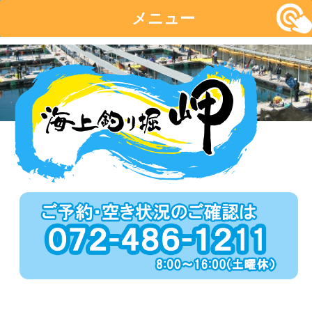
メニュー
コ
ン
テ
ン
ツ
へ
移
動