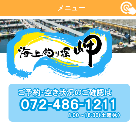
メニュー
コ
ン
テ
ン
ツ
へ
移
動