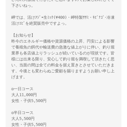
下さいねっ。
岬では、活けｱｼﾞ•生ﾐｯｸ(¥400)・岬特製ｻｻﾐ・ｷﾋﾞﾅｺﾞ･冷凍
活けｴﾋﾞを絶賛販売中ですよっ。
【お知らせ】
昨今のエネルギー価格や資源価格の上昇、円安による影響
で養殖魚の餌代や輸送費の急激な値上がりに伴い、釣り堀
業界も各店値上りラッシュが続いているのが現状です。皆
様には出来る限り、安心して釣り堀を満喫して頂きたく思
い、当面の間は全ての料金を据え置きとさせていただきま
す。今後とも変わらぬご愛顧を賜りますようお願い申し上
げます。
◎一日コース
大人11,000円
女性・子供5,500円
◎半日コース
大人5,500円
女性・子供5,500円