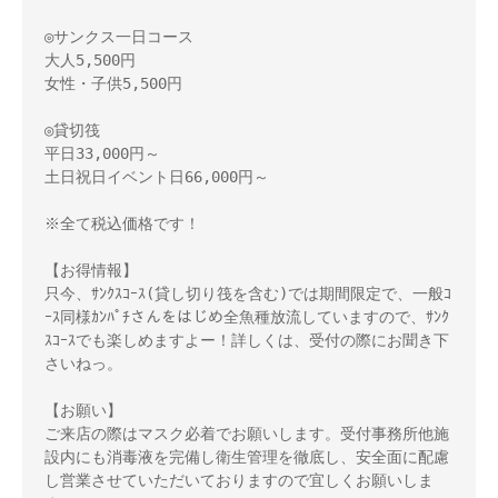
◎サンクス一日コース
大人5,500円
女性・子供5,500円
◎貸切筏
平日33,000円～
土日祝日イベント日66,000円～
※全て税込価格です！
【お得情報】
只今、ｻﾝｸｽｺｰｽ(貸し切り筏を含む)では期間限定で、一般ｺ
ｰｽ同様ｶﾝﾊﾟﾁさんをはじめ全魚種放流していますので、ｻﾝｸ
ｽｺｰｽでも楽しめますよー！詳しくは、受付の際にお聞き下
さいねっ。
【お願い】
ご来店の際はマスク必着でお願いします。受付事務所他施
設内にも消毒液を完備し衛生管理を徹底し、安全面に配慮
し営業させていただいておりますので宜しくお願いしま