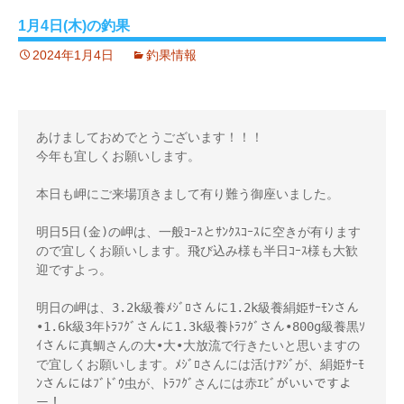
1月4日(木)の釣果
2024年1月4日
釣果情報
あけましておめでとうございます！！！
今年も宜しくお願いします。
本日も岬にご来場頂きまして有り難う御座いました。
明日5日(金)の岬は、一般ｺｰｽとｻﾝｸｽｺｰｽに空きが有ります
ので宜しくお願いします。飛び込み様も半日ｺｰｽ様も大歓
迎ですよっ。
明日の岬は、3.2k級養ﾒｼﾞﾛさんに1.2k級養絹姫ｻｰﾓﾝさん
•1.6k級3年ﾄﾗﾌｸﾞさんに1.3k級養ﾄﾗﾌｸﾞさん•800g級養黒ｿ
ｲさんに真鯛さんの大•大•大放流で行きたいと思いますの
で宜しくお願いします。ﾒｼﾞﾛさんには活けｱｼﾞが、絹姫ｻｰﾓ
ﾝさんにはﾌﾞﾄﾞｳ虫が、ﾄﾗﾌｸﾞさんには赤ｴﾋﾞがいいですよ
ー！