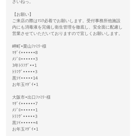
さいねっ。
【お願い】
ご来店の際はﾏｽｸ必着でお願いします。受付事務所他施設
内にも消毒液を完備し衛生管理を徹底し、安全面に配慮し
営業させていただいておりますので宜しくお願いします。
岬町•栗山ﾌｧﾐﾘｰ様
ﾏﾀﾞｲ••••••8
ﾒｼﾞﾛ••••••3
3年ﾄﾗﾌｸﾞ••1
ﾄﾗﾌｸﾞ•••••3
黒ｿｲ•••••14
お年玉ﾏﾀﾞｲ•1
大阪市•出口ﾌｧﾐﾘｰ様
ﾏﾀﾞｲ••••••7
ﾒｼﾞﾛ••••••1
ﾄﾗﾌｸﾞ•••••3
黒ｿｲ••••••4
お年玉ﾏﾀﾞｲ•1