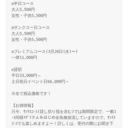
◎半日コース
大人5,500円
女性・子供5,500円
◎サンクス一日コース
大人5,500円
女性・子供5,500円
◎プレミアムコース(3月20日(水)〜)
一律11,000円
◎貸切
平日33,000円～
土日祝日イベント日66,000円～
※全て税込価格です！
【お得情報】
只今、ｻﾝｸｽｺｰｽ(貸し切り筏を含む)では期間限定で、一般ｺ
ｰｽ同様ﾏﾀﾞｲさんをはじめ全魚種放流していますので、ｻﾝｸｽ
ｺｰｽでも楽しめますよー！詳しくは、受付の際にお聞き下