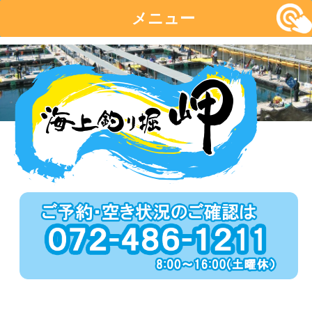
メニュー
コ
ン
テ
ン
ツ
へ
移
動