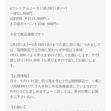
◎プレミアムコース(3月20日(水)〜) 

一律11,000円 

◎貸切筏 平日33,000円～ 

土日祝日イベント日66,000円～　 

※全て税込価格です！ 

1月2日(火)〜3月19日(水)までの貸し切り筏につきまして
は、期間限定で土日祝に関わらず中筏は３名様
(¥33,000-)より承りますので宜しくお願いします。ｻﾝｸｽ
貸し切り(¥33,000-)も承りますので宜しくお願いしま
す。 

【お得情報】 

只今、ｻﾝｸｽｺｰｽ(貸し切り筏を含む)では期間限定で、一般ｺ
ｰｽ同様3年ﾄﾗﾌｸﾞさんをはじめ全魚種放流していますので、
ｻﾝｸｽｺｰｽでも楽しめますよー！詳しくは、受付の際にお聞
きに下さいねっ。 

【お願い】 
