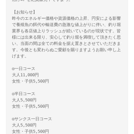
【お知らせ】 

昨今のエネルギー価格や資源価格の上昇、円安による影響
で養殖魚の餌代や輸送費の急激な値上がりに伴い、釣り堀
業界も各店値上りラッシュが続いているのが現状です。皆
様には出来る限り、安心して釣り堀を満喫して頂きたく思
い、当面の間は全ての料金を据え置きとさせていただきま
す。今後とも変わらぬご愛顧を賜りますようお願い申し上
げます。

◎一日コース 

大人11,000円 

女性・子供5,500円 

◎半日コース 

大人5,500円 

女性・子供5,500円 

◎サンクス一日コース 

大人5,500円 

女性・子供5,500円 
