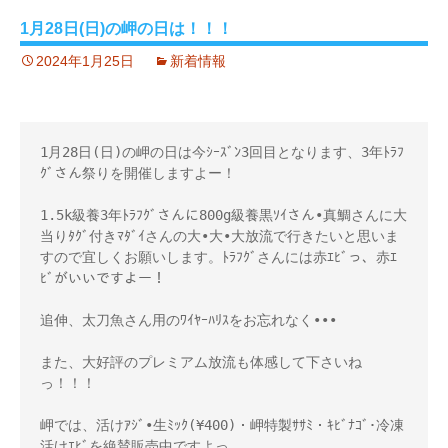
1月28日(日)の岬の日は！！！
2024年1月25日
新着情報
1月28日(日)の岬の日は今ｼｰｽﾞﾝ3回目となります、3年ﾄﾗﾌ
ｸﾞさん祭りを開催しますよー！ 

1.5k級養3年ﾄﾗﾌｸﾞさんに800g級養黒ｿｲさん•真鯛さんに大
当りﾀｸﾞ付きﾏﾀﾞｲさんの大•大•大放流で行きたいと思いま
すので宜しくお願いします。ﾄﾗﾌｸﾞさんには赤ｴﾋﾞっ、赤ｴ
ﾋﾞがいいですよー！

追伸、太刀魚さん用のﾜｲﾔｰﾊﾘｽをお忘れなく••• 

また、大好評のプレミアム放流も体感して下さいね
っ！！！ 

岬では、活けｱｼﾞ•生ﾐｯｸ(¥400)・岬特製ｻｻﾐ・ｷﾋﾞﾅｺﾞ･冷凍
活けｴﾋﾞを絶賛販売中ですよっ。 
