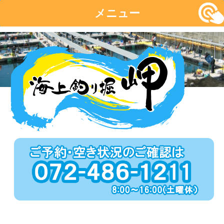
メニュー
コ
ン
テ
ン
ツ
へ
移
動